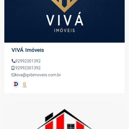
VIVÁ Imóveis
92992301392
92992301392
viva@gvbimoveis.com.br