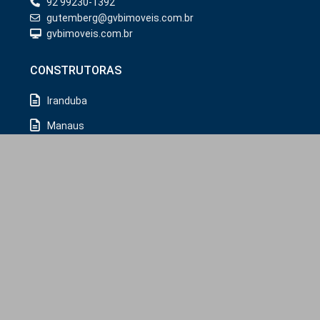
92 99230-1392
gutemberg@gvbimoveis.com.br
gvbimoveis.com.br
CONSTRUTORAS
Iranduba
Manaus
MUNICÍPIOS
Iranduba
Manaus
Rio Preto da Eva
Copyright/2026. @GVB Imóveis.
GDPR
Política de Privacidade
Termos de Uso