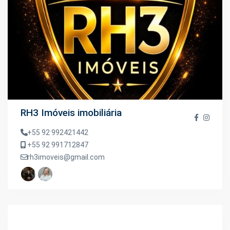
RH3 Imóveis imobiliária
+55 92 992421442
+55 92 991712847
rh3imoveis@gmail.com