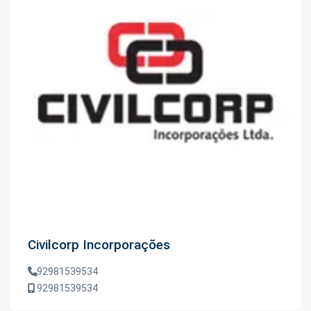
Civilcorp Incorporações
92981539534
92981539534