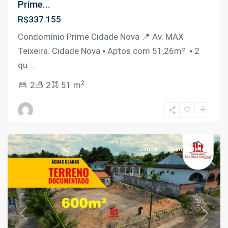
Prime...
R$337.155
Condomínio Prime Cidade Nova 📍 Av. MAX
Teixeira. Cidade Nova ▪️ Aptos com 51,26m². ▪️ 2
qu
...
2
2
2
51 m
Novo
Aleixo
,
Manaus
Venda
Oportunidade
Previous
Next