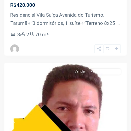
R$420.000
Residencial Vila Suíça Avenida do Turismo,
Tarumã ✅️3 dormitórios, 1 suíte ✅️Terreno 8x25
...
2
3
2
70 m
Tarumã
,
Manaus
Venda
Pronto Pra Morar
Previous
Next