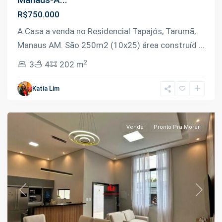
R$750.000
A Casa a venda no Residencial Tapajós, Tarumã,
Manaus AM. São 250m2 (10x25) área construíd
...
2
3
4
202 m
Tarumã
,
Katia Lim
Manaus
Venda
Pronto Pra Morar
Previous
Next