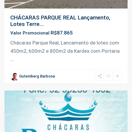
CHÁCARAS PARQUE REAL Lançamento,
Lotes Terre...
R$87.865
Valor Promocional
Km
Chácaras Parque Real, Lancamento de lotes com
9
450m2, 600m2 e 800m2 da Kardex com Portaria
da
...
Manoel
Urbano
,
Gutemberg Barbosa
Iranduba
Venda
Imóveis Em Obras
Lançamento
Oportunidade