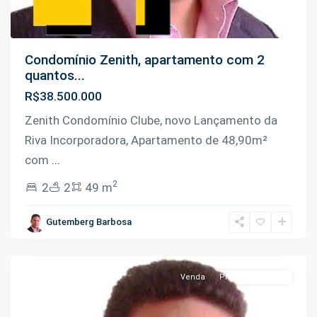
Condomínio Zenith, apartamento com 2
quantos...
R$38.500.000
Zenith Condomínio Clube, novo Lançamento da
Riva Incorporadora, Apartamento de 48,90m²
com
...
2
2
2
49 m
Flores
,
Gutemberg Barbosa
Manaus
Venda
Pronto Pra Morar