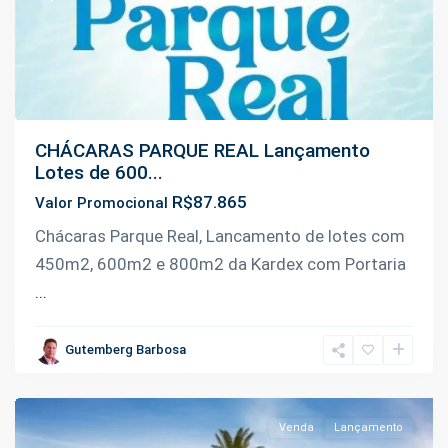
Previous
Next
CHÁCARAS PARQUE REAL Lançamento
Lotes de 600...
R$87.865
Valor Promocional
Km
Chácaras Parque Real, Lancamento de lotes com
9
450m2, 600m2 e 800m2 da Kardex com Portaria
da
...
Manoel
Urbano
,
Gutemberg Barbosa
Iranduba
Venda
Lançamento