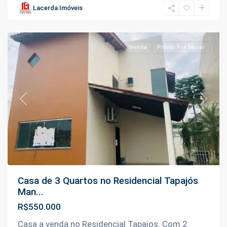
Tarumã
,
Lacerda Imóveis
Manaus
Venda
Pronto Pra Morar
Previous
Next
Casa de 3 Quartos no Residencial Tapajós
Man...
R$550.000
Casa a venda no Residencial Tapajos. Com 2