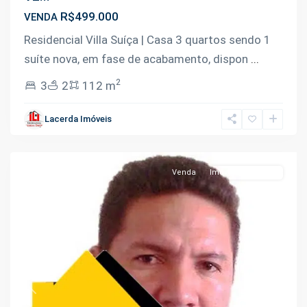
R$499.000
VENDA
Residencial Villa Suíça | Casa 3 quartos sendo 1
suíte nova, em fase de acabamento, dispon
...
2
3
2
112 m
Lacerda Imóveis
Manaus
Venda
Imóveis Em Obras
Previous
Next