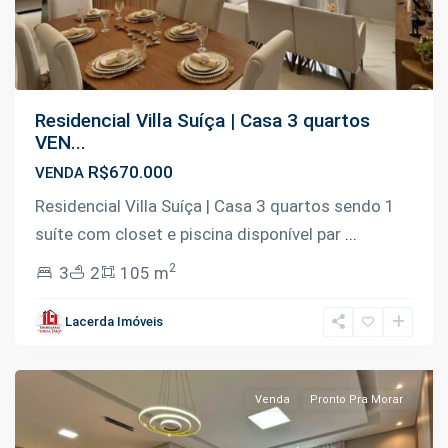
Residencial Villa Suíça | Casa 3 quartos
VEN...
R$670.000
VENDA
Residencial Villa Suíça | Casa 3 quartos sendo 1
suíte com closet e piscina disponível par
...
2
3
2
105 m
Tarumã
,
Lacerda Imóveis
Manaus
Venda
Pronto Pra Morar