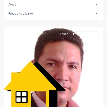
Áreas
São
Preço alto a baixo
Francisco
,
Manaus
Venda
Imóveis Em Obras
Previous
Next