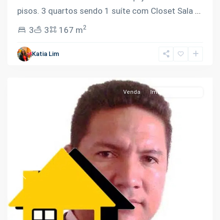
pisos. 3 quartos sendo 1 suíte com Closet Sala
...
2
3
3
167 m
Ponta
Negra
,
Katia Lim
Manaus
Venda
Imóveis Em Obras
Previous
Next