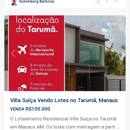
Tarumã
,
Gutemberg Barbosa
Manaus
Venda
Previous
Next
Villa Suíça Vendo Lotes no Tarumã, Manaus
R$105.000
VENDA
Km
O Loteamento Residencial Villa Suíça no Tarumã
9
em Manaus AM. Os lotes com metragem a parti
...