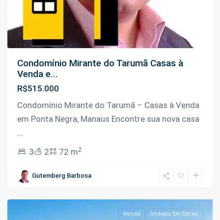
Condomínio Mirante do Tarumã Casas à
Venda e...
R$515.000
Condomínio Mirante do Tarumã – Casas à Venda
em Ponta Negra, Manaus Encontre sua nova casa
...
2
3
2
72 m
Tarumã
,
Gutemberg Barbosa
Manaus
Venda
Imóveis Em Obras