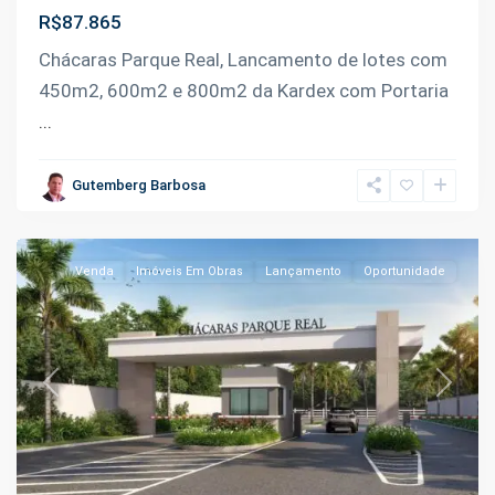
R$87.865
Km
Chácaras Parque Real, Lancamento de lotes com
9
450m2, 600m2 e 800m2 da Kardex com Portaria
da
...
Manoel
Urbano
,
Gutemberg Barbosa
Iranduba
Venda
Imóveis Em Obras
Lançamento
Oportunidade
Previous
Next