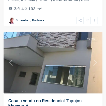
2
3
4
103 m
Tarumã
,
Gutemberg Barbosa
Manaus
Venda
Previous
Next
Casa a venda no Residencial Tapajós
Manaus-A...