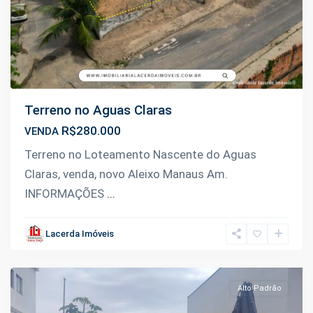
Terreno no Aguas Claras
R$280.000
VENDA
Terreno no Loteamento Nascente do Aguas
Claras, venda, novo Aleixo Manaus Am.
INFORMAÇÕES
...
Ponta
Negra
,
Lacerda Imóveis
Manaus
Alto Padrão