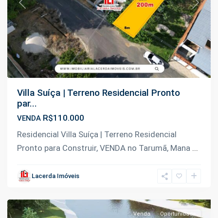
Previous
Next
Villa Suíça | Terreno Residencial Pronto
par...
R$110.000
VENDA
Km
Residencial Villa Suíça | Terreno Residencial
07
Pronto para Construir, VENDA no Tarumã, Mana
...
Manoel
Urbano
,
Lacerda Imóveis
Iranduba
Venda
Oportunidade