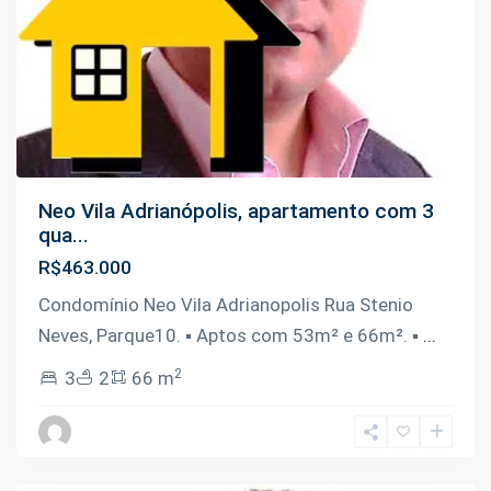
Neo Vila Adrianópolis, apartamento com 3
qua...
R$463.000
Condomínio Neo Vila Adrianopolis Rua Stenio
Neves, Parque10. ▪️ Aptos com 53m² e 66m². ▪️
...
2
3
2
66 m
Tarumã
,
Manaus