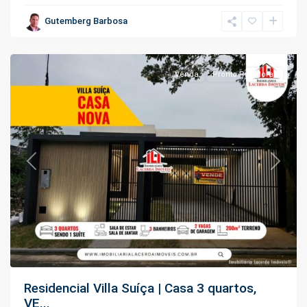
Tarumã
,
Gutemberg Barbosa
Manaus
Venda
Pronto Pra Morar
Previous
Next
Residencial Villa Suíça | Casa 3 quartos,
VE...