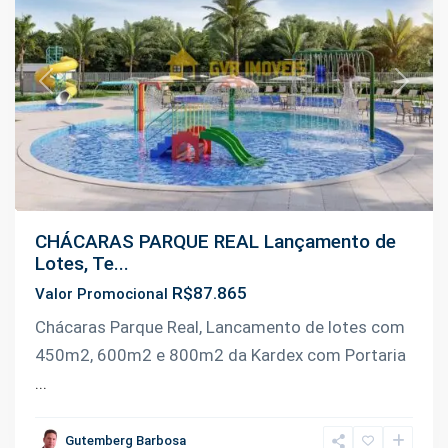
Previous
Next
CHÁCARAS PARQUE REAL Lançamento de
Lotes, Te...
R$87.865
Valor Promocional
Chácaras Parque Real, Lancamento de lotes com
450m2, 600m2 e 800m2 da Kardex com Portaria
...
Janauari
,
Gutemberg Barbosa