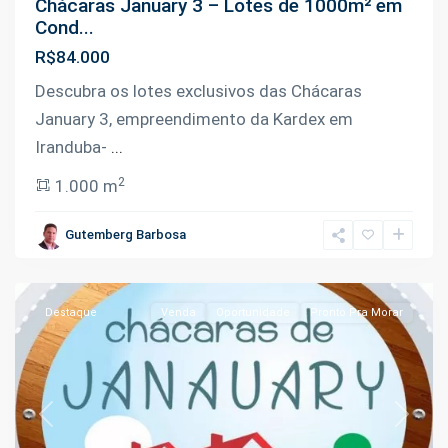
Chácaras January 3 – Lotes de 1000m² em
Cond...
R$84.000
Descubra os lotes exclusivos das Chácaras
January 3, empreendimento da Kardex em
Iranduba-
...
2
1.000 m
Janauari
,
Gutemberg Barbosa
Iranduba
Destaque
Venda
Oportunidade
Pronto Pra Morar
Previous
Next