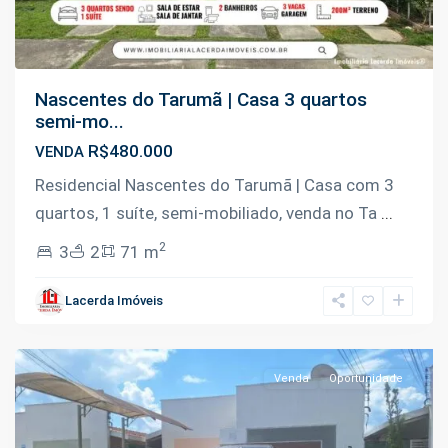
Nascentes do Tarumã | Casa 3 quartos
semi-mo...
R$480.000
VENDA
Residencial Nascentes do Tarumã | Casa com 3
quartos, 1 suíte, semi-mobiliado, venda no Ta
...
2
3
2
71 m
Tarumã
,
Lacerda Imóveis
Manaus
Venda
Oportunidade