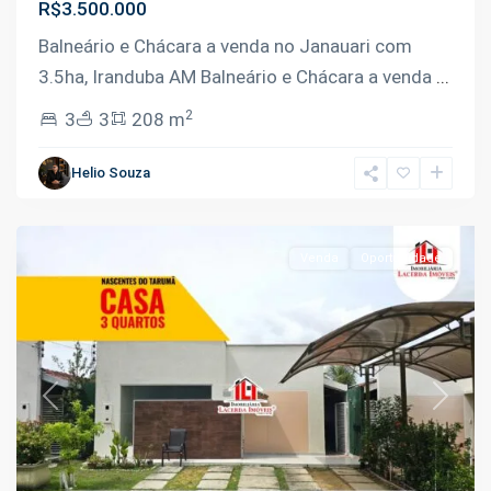
R$3.500.000
Balneário e Chácara a venda no Janauari com
3.5ha, Iranduba AM Balneário e Chácara a venda
...
2
3
3
208 m
Tarumã-
Açu
,
Helio Souza
Manaus
Venda
Oportunidade
Previous
Next