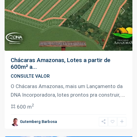
Previous
Next
Chácaras Amazonas, Lotes a partir de
600m² a...
CONSULTE VALOR
O Chácaras Amazonas, mais um Lançamento da
DNA Incorporadora, lotes prontos pra construir,
...
2
600 m
Janauari
,
Gutemberg Barbosa
Iranduba