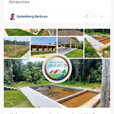
Amazonas
...
Janauari
,
Gutemberg Barbosa
Iranduba
Venda
Oportunidade
Previous
Next