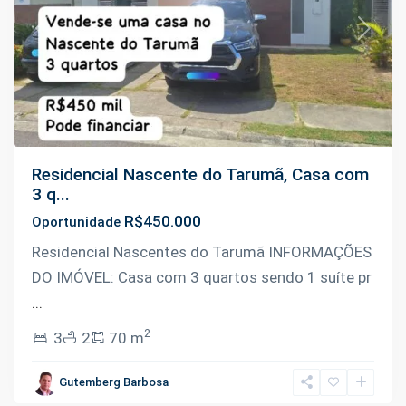
Previous
Next
Residencial Nascente do Tarumã, Casa com
3 q...
R$450.000
Oportunidade
Residencial Nascentes do Tarumã INFORMAÇÕES
DO IMÓVEL: Casa com 3 quartos sendo 1 suíte pr
Km
...
07
2
3
2
70 m
Manoel
Urbano
,
Gutemberg Barbosa
Iranduba