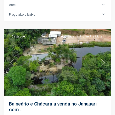
Áreas
Preço alto a baixo
Janauari
,
Iranduba
Destaque
Venda
Oportunidade
Pronto Pra Morar
Previous
Next
Balneário e Chácara a venda no Janauari
com ...