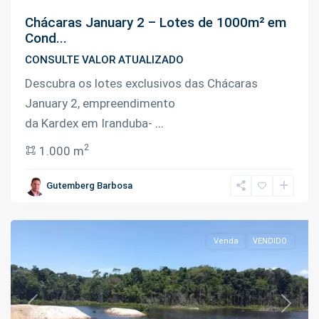
Chácaras January 2 – Lotes de 1000m² em
Cond...
CONSULTE VALOR ATUALIZADO
Descubra os lotes exclusivos das Chácaras
January 2, empreendimento
Km
da Kardex em Iranduba-
...
07
2
1.000 m
Manoel
Urbano
,
Gutemberg Barbosa
Iranduba
Venda
VENDIDO
Previous
Next