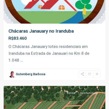
Chácaras Janauary no Iranduba
R$83.460
O Chácaras Janauary lotes residenciais em
Iranduba na Estrada de Janauari no Km 8 de
Rio
1.048
...
Preto
da
Gutemberg Barbosa
Eva
Venda
Oportunidade