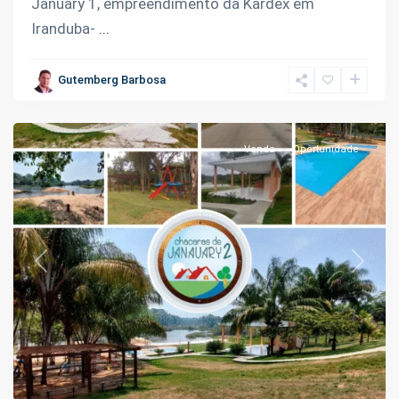
January 1, empreendimento da Kardex em
Iranduba-
...
Janauari
,
Gutemberg Barbosa
Iranduba
Venda
Oportunidade
Previous
Next