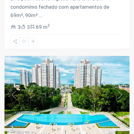
condomínio fechado com apartamentos de
69m², 90m²
...
2
3
3
69 m
Aleixo
,
Manaus
Aluguel
Oportunidade
Pronto Pra Morar
Previous
Next