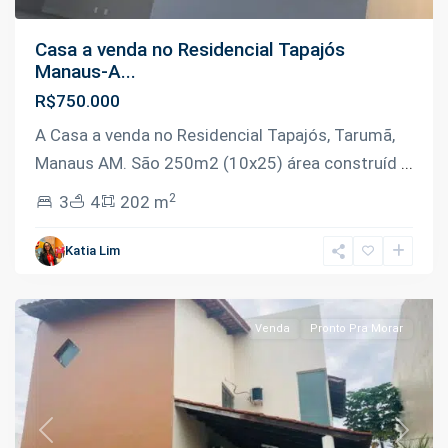
Casa a venda no Residencial Tapajós
Manaus-A...
R$750.000
A Casa a venda no Residencial Tapajós, Tarumã,
Manaus AM. São 250m2 (10x25) área construíd
...
2
3
4
202 m
Tarumã
,
Katia Lim
Manaus
Venda
Pronto Pra Morar
Previous
Next