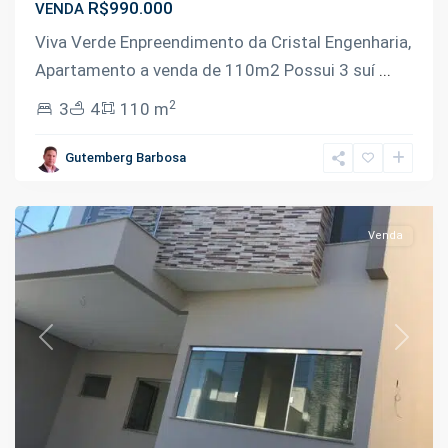
R$990.000
VENDA
Viva Verde Enpreendimento da Cristal Engenharia,
Apartamento a venda de 110m2 Possui 3 suí
...
2
3
4
110 m
Tarumã
,
Gutemberg Barbosa
Manaus
Venda
Previous
Next