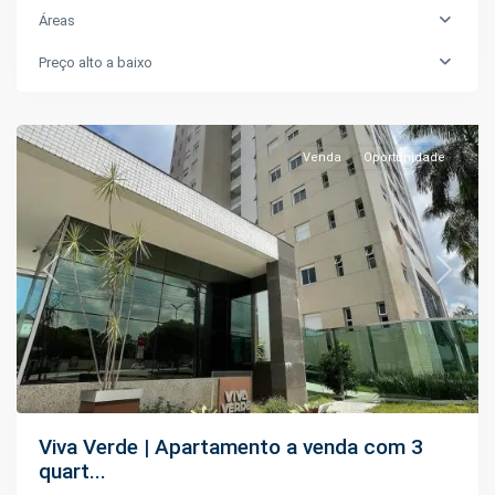
Áreas
Dom
Preço alto a baixo
Pedro
,
Manaus
Venda
Oportunidade
Previous
Next
Viva Verde | Apartamento a venda com 3
quart...