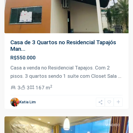
Casa de 3 Quartos no Residencial Tapajós
Man...
R$550.000
Casa a venda no Residencial Tapajos. Com 2
pisos. 3 quartos sendo 1 suíte com Closet Sala
...
2
3
3
167 m
Aleixo
,
Katia Lim
Manaus
Destaque
VENDIDO