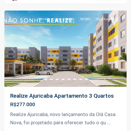
Manaus
Venda
Lançamento
MCMV
Oportunidade
Previous
Next
Realize Ajuricaba Apartamento 3 Quartos
R$277.000
km
Realize Ajuricaba, novo lançamento da Olá Casa
04
Nova, foi projetado para oferecer tudo o qu
...
da