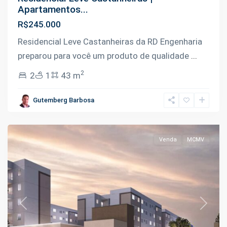
Apartamentos...
R$245.000
Residencial Leve Castanheiras da RD Engenharia
preparou para você um produto de qualidade
...
2
2
1
43 m
Novo
Aleixo
,
Gutemberg Barbosa
Manaus
Venda
MCMV
Previous
Next