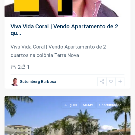
Viva Vida Coral | Vendo Apartamento de 2
qu...
Viva Vida Coral | Vendo Apartamento de 2
quartos na colônia Terra Nova
2
1
Tarumã
,
Gutemberg Barbosa
Manaus
Aluguel
MCMV
Oportunidade