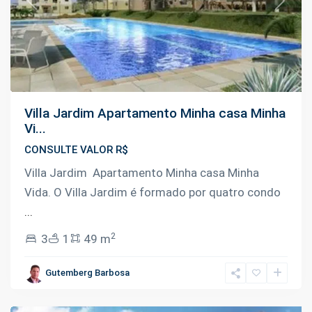
Previous
Next
Villa Jardim Apartamento Minha casa Minha
Vi...
CONSULTE VALOR R$
Villa Jardim Apartamento Minha casa Minha
Vida. O Villa Jardim é formado por quatro condo
...
2
3
1
49 m
Novo
Aleixo
,
Gutemberg Barbosa
Manaus