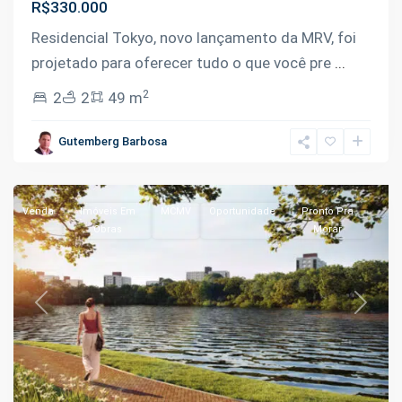
R$330.000
Residencial Tokyo, novo lançamento da MRV, foi
projetado para oferecer tudo o que você pre
...
2
2
2
49 m
Planalto
,
Gutemberg Barbosa
Manaus
Venda
Imóveis Em
MCMV
Oportunidade
Pronto Pra
Obras
Morar
Previous
Next