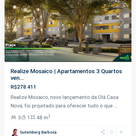
Previous
Next
Realize Mosaico | Apartamentos 3 Quartos
ven...
R$278.411
Realize Mosaico, novo lançamento da Olá Casa
Nova, foi projetado para oferecer tudo o que
...
Bairro
2
3
1
48 m
da
Paz
,
Gutemberg Barbosa