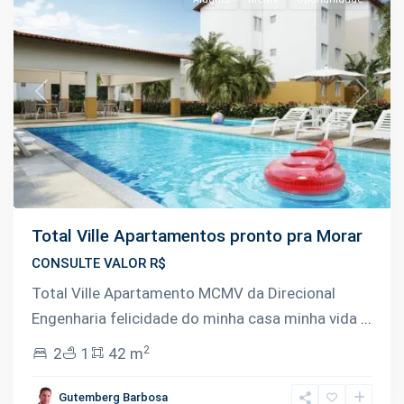
Previous
Next
Total Ville Apartamentos pronto pra Morar
CONSULTE VALOR R$
Total Ville Apartamento MCMV da Direcional
Engenharia felicidade do minha casa minha vida
...
2
2
1
42 m
Lago
Azul
,
Gutemberg Barbosa