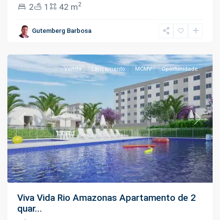
2
2
1
42 m
Tarumã
,
Gutemberg Barbosa
Manaus
Venda
Lançamento
MCMV
Oportunidade
Previous
Next
Viva Vida Rio Amazonas Apartamento de 2
quar...