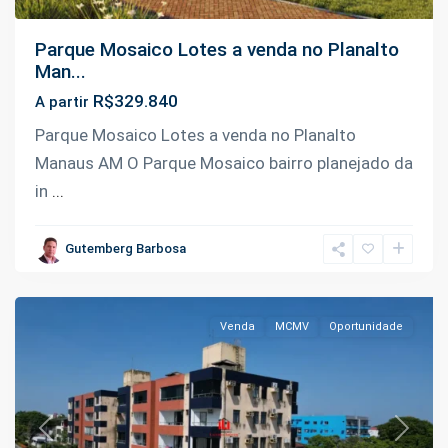
Parque Mosaico Lotes a venda no Planalto
Man...
R$329.840
A partir
Parque Mosaico Lotes a venda no Planalto
Parque
Manaus AM O Parque Mosaico bairro planejado da
10
in
...
de
Novembro
,
Gutemberg Barbosa
Manaus
Venda
MCMV
Oportunidade
Previous
Next