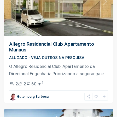
Previous
Next
Allegro Residencial Club Apartamento
Manaus
ALUGADO - VEJA OUTROS NA PESQUISA
O Allegro Residencial Club, Apartamento da
Direcional Engenharia Priorizando a segurança e
...
Lago
2
2
2
60 m
Azul
,
Tarumã
,
Gutemberg Barbosa
Manaus
Aluguel
MCMV
Oportunidade