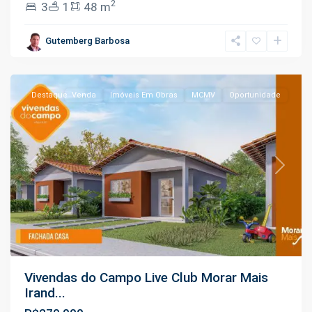
2
3
1
48 m
Manoel
Urbano
,
Gutemberg Barbosa
Iranduba
Destaque
Venda
Imóveis Em Obras
MCMV
Oportunidade
Previous
Next
Vivendas do Campo Live Club Morar Mais
Irand...