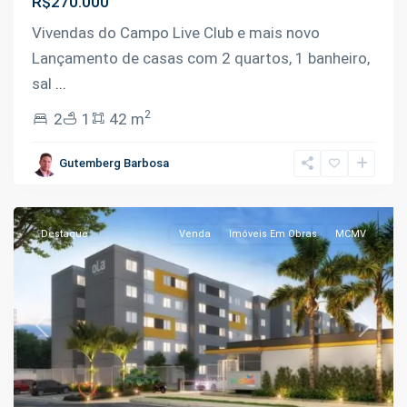
R$270.000
Vivendas do Campo Live Club e mais novo
Lançamento de casas com 2 quartos, 1 banheiro,
sal
...
2
2
1
42 m
Novo
Aleixo
,
Gutemberg Barbosa
Manaus
Destaque
Venda
Imóveis Em Obras
MCMV
Previous
Next