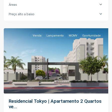
Áreas
Novo
Preço alto a baixo
Aleixo
,
Manaus
Venda
Lançamento
MCMV
Oportunidade
Previous
Next
Residencial Tokyo | Apartamento 2 Quartos
ve...