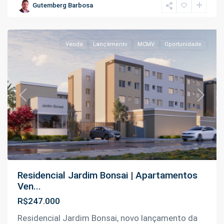
Aleixo
,
Gutemberg Barbosa
Manaus
Venda
Lançamento
MCMV
Oportunidade
Previous
Next
Residencial Jardim Bonsai | Apartamentos
Ven...
R$247.000
Residencial Jardim Bonsai, novo lançamento da