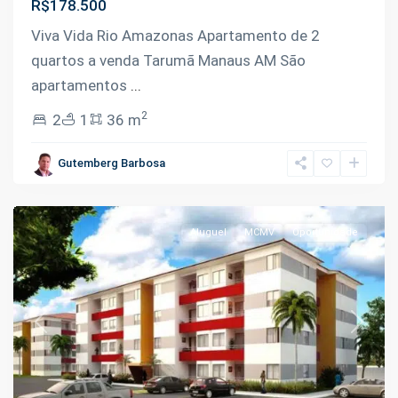
R$178.500
Viva Vida Rio Amazonas Apartamento de 2
Km
quartos a venda Tarumã Manaus AM São
9
apartamentos
...
da
2
2
1
36 m
Manoel
Urbano
,
Gutemberg Barbosa
Iranduba
Aluguel
MCMV
Oportunidade
Previous
Next