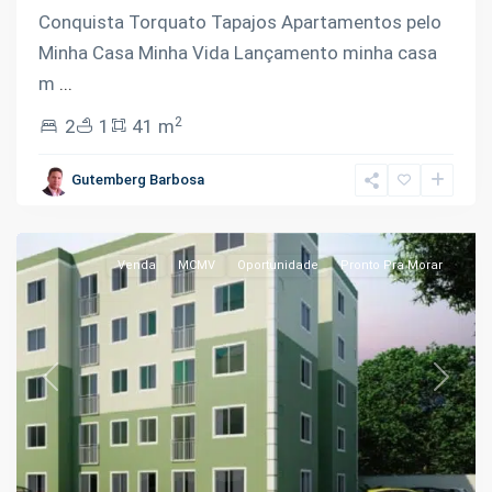
Conquista Torquato Tapajos Apartamentos pelo
Minha Casa Minha Vida Lançamento minha casa
m
...
2
2
1
41 m
Flores
,
Gutemberg Barbosa
Manaus
Venda
MCMV
Oportunidade
Pronto Pra Morar
Previous
Next