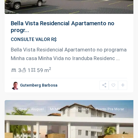
Bella Vista Residencial Apartamento no
progr...
CONSULTE VALOR R$
Bella Vista Residencial Apartamento no programa
Minha casa Minha Vida no Iranduba Residenc
...
Colônia
2
3
1
59 m
Terra
Nova
,
Gutemberg Barbosa
Manaus
Destaque
Aluguel
MCMV
Oportunidade
Pronto Pra Morar