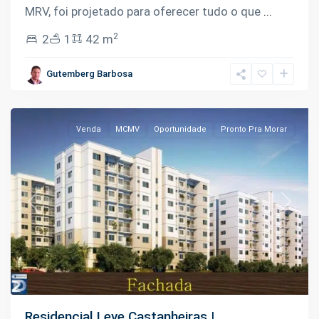
MRV, foi projetado para oferecer tudo o que
...
São
2
2
1
42 m
José
Operário
,
Gutemberg Barbosa
Manaus
Venda
MCMV
Oportunidade
Pronto Pra Morar
Previous
Next
Residencial Leve Castanheiras |