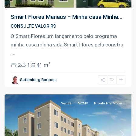
Smart Flores Manaus – Minha casa Minha...
CONSULTE VALOR R$
O Smart Flores um lançamento pelo programa
minha casa minha vida Smart Flores pela constru
...
2
2
1
41 m
Flores
,
Gutemberg Barbosa
Manaus
Venda
MCMV
Pronto Pra Morar