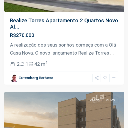
Realize Torres Apartamento 2 Quartos Novo
Al...
R$270.000
A realização dos seus sonhos começa com a Olá
Casa Nova. O novo lançamento Realize Torres
...
2
2
1
42 m
Planalto
,
Gutemberg Barbosa
Manaus
Venda
MCMV