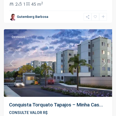
Colônia
2
2
1
45 m
Terra
Nova
,
Gutemberg Barbosa
Manaus
Destaque
Venda
MCMV
Previous
Next
Conquista Torquato Tapajos – Minha Cas...
CONSULTE VALOR R$