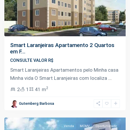
Previous
Next
Smart Laranjeiras Apartamento 2 Quartos
em F...
CONSULTE VALOR R$
Smart Laranjeiras Apartamentos pelo Minha casa
Minha vida O Smart Laranjeiras com localiza
...
2
2
1
41 m
Novo
Aleixo
,
Gutemberg Barbosa
Manaus
Venda
MCMV
Oportunidade