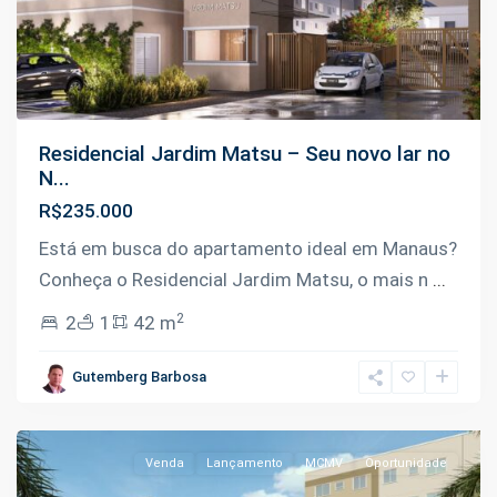
Residencial Jardim Matsu – Seu novo lar no
N...
R$235.000
Está em busca do apartamento ideal em Manaus?
Conheça o Residencial Jardim Matsu, o mais n
...
2
2
1
42 m
Planalto
,
Gutemberg Barbosa
Manaus
Venda
Lançamento
MCMV
Oportunidade