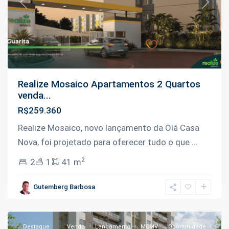
Previous
Next
Realize Mosaico Apartamentos 2 Quartos
venda...
R$259.360
Realize Mosaico, novo lançamento da Olá Casa
Nova, foi projetado para oferecer tudo o que
...
2
2
1
41 m
Coroado
,
Gutemberg Barbosa
Manaus
Destaque
Venda
Lançamento
MCMV
Oportunidade