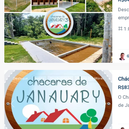
Desc
empr
Previous
Next
1.
Janauari
,
G
Iranduba
Chác
Destaque
Venda
Oportunidade
Pronto Pra Morar
R$83
O Ch
de J
Previous
Next
Ramal
do