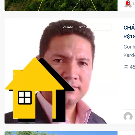
Urbano
,
L
Iranduba
CHÁ
Venda
Imóveis Em Obras
R$18
Conh
Kard
4
Previous
Next
Km
07
Manoel
Urbano
,
Iranduba