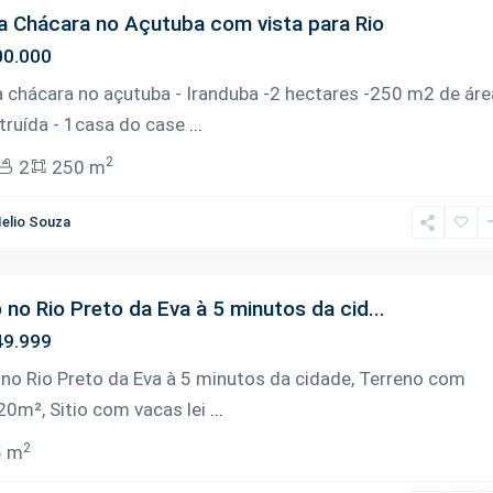
a Chácara no Açutuba com vista para Rio
0.000
a chácara no açutuba - Iranduba -2 hectares -250 m2 de áre
truída - 1casa do case
...
2
2
250 m
elio Souza
o no Rio Preto da Eva à 5 minutos da cid...
9.999
o no Rio Preto da Eva à 5 minutos da cidade, Terreno com
20m², Sitio com vacas lei
...
2
5 m