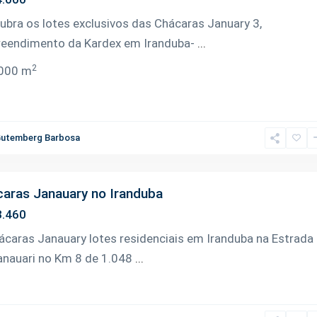
ubra os lotes exclusivos das Chácaras January 3,
eendimento da Kardex em Iranduba-
...
2
000 m
utemberg Barbosa
aras Janauary no Iranduba
.460
ácaras Janauary lotes residenciais em Iranduba na Estrada
anauari no Km 8 de 1.048
...