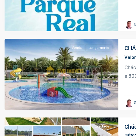
da
Manoel
Urbano
,
G
Iranduba
CHÁ
Venda
Lançamento
Valo
Chác
e 80
Previous
Next
Janauari
,
G
Iranduba
Chác
Venda
Oportunidade
R$84