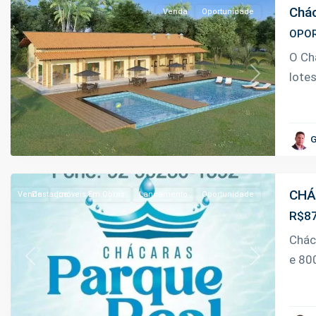
Chác
Venda
Oportunidade
OPOR
Km
O Ch
9
lote
Previous
Next
da
Manoel
Urbano
,
G
Iranduba
CHÁ
Venda
Destaque
Imóveis Em Obras
Lançamento
Oportunidade
R$87
Km
Chác
9
e 80
Previous
Next
da
Manoel