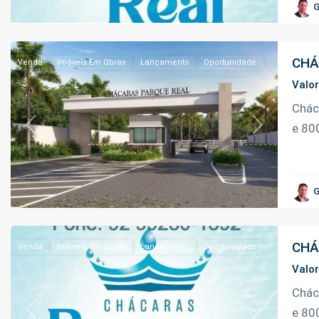
Urbano
,
G
Iranduba
CHÁ
Venda
Imóveis Em Obras
Lançamento
Oportunidade
Valo
Km
Chác
9
e 80
Previous
Next
da
Manoel
Urbano
,
G
Iranduba
CHÁ
Venda
Imóveis Em Obras
Lançamento
Oportunidade
Valo
Km
Chác
9
e 80
Previous
Next