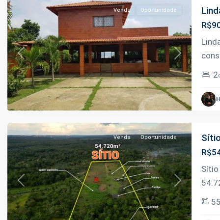
Lind
Venda
Oportunidade
R$90
Zona
Lind
rural
,
cons
Previous
Next
Rio
2
Preto
da
H
Eva
Síti
Venda
Oportunidade
R$54
Síti
54.7
Previous
Next
Estrada
5
Manoel