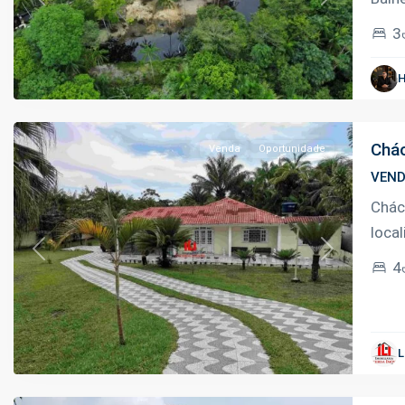
Previous
Next
3
Tarumã-
Açu
,
H
Manaus
Chác
Venda
Oportunidade
VEN
Chác
loca
Previous
Next
4
Ramal
do
Acutuba
,
L
Iranduba