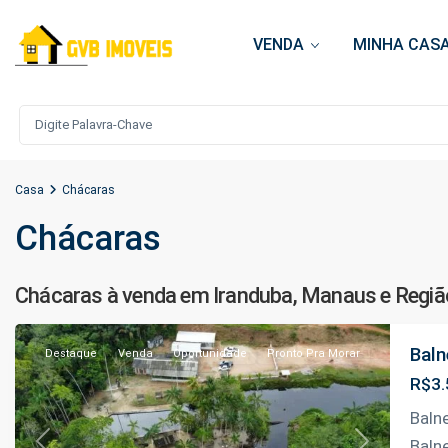
VENDA
MINHA CASA
Casa
Chácaras
Chácaras
Janauari
,
Chácaras à venda em
Iranduba
,
Manaus
e Regi
Iranduba
Baln
Destaque
Venda
Oportunidade
Pronto Pra Morar
R$3.
Baln
Baln