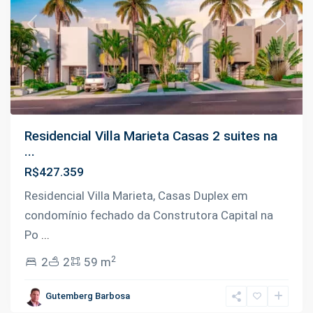
Previous
Next
Residencial Villa Marieta Casas 2 suites na
...
R$427.359
Residencial Villa Marieta, Casas Duplex em
condomínio fechado da Construtora Capital na
Po
...
2
2
2
59 m
Ponta
Negra
,
Gutemberg Barbosa