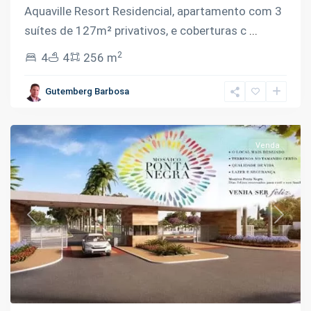
Aquaville Resort Residencial, apartamento com 3
suítes de 127m² privativos, e coberturas c
...
2
4
4
256 m
Ponta
Negra
,
Gutemberg Barbosa
Manaus
Venda
Previous
Next