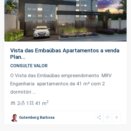
Previous
Next
Vista das Embaúbas Apartamentos a venda
Plan...
CONSULTE VALOR
O Vista das Embaúbas empreendimento MRV
Engenharia apartamentos de 41 m² com 2
dormitóri
...
2
2
1
41 m
Centro
,
Gutemberg Barbosa
Manaus