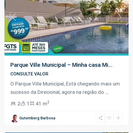
Previous
Next
Parque Ville Municipal – Minha casa Mi...
CONSULTE VALOR
O Parque Ville Municipal, Está chegando mais um
sucesso da Direcional, agora na região do
...
2
2
1
41 m
Tarumã
,
Gutemberg Barbosa
Manaus