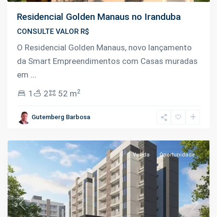
Residencial Golden Manaus no Iranduba
CONSULTE VALOR R$
O Residencial Golden Manaus, novo lançamento
da Smart Empreendimentos com Casas muradas
em
...
2
1
2
52 m
Chapada
,
Gutemberg Barbosa
Manaus
Venda
Oportunidade
Previous
Next