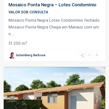
Mosaico Ponta Negra – Lotes Condomínio
VALOR SOB CONSULTA
Mosaico Ponta Negra Lotes Condomínio fechado.
Km
Mosaico Ponta Negra Chega em Manaus com um
02
n
...
Rodovia
2
250 m
Carlos
Braga
,
Gutemberg Barbosa
Iranduba
Venda
MCMV
Oportunidade
Previous
Next