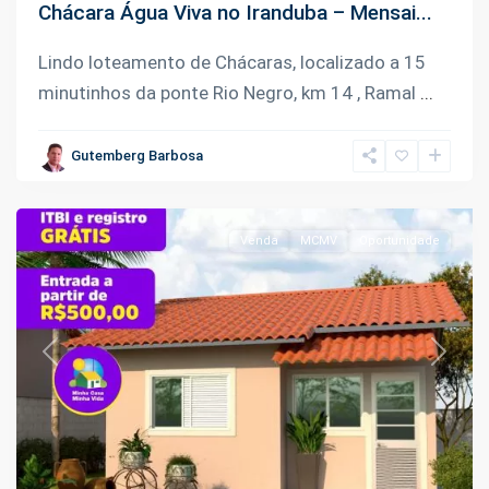
Chácara Água Viva no Iranduba – Mensai...
Km
02
Lindo loteamento de Chácaras, localizado a 15
Rodovia
minutinhos da ponte Rio Negro, km 14 , Ramal
...
Carlos
Braga
,
Gutemberg Barbosa
Iranduba
Venda
MCMV
Oportunidade
Previous
Next