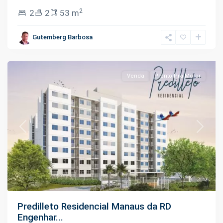
10
2
2
2
53 m
de
Novembro
,
Gutemberg Barbosa
Manaus
Venda
Pronto Pra Morar
Previous
Next
Predilleto Residencial Manaus da RD
Engenhar...