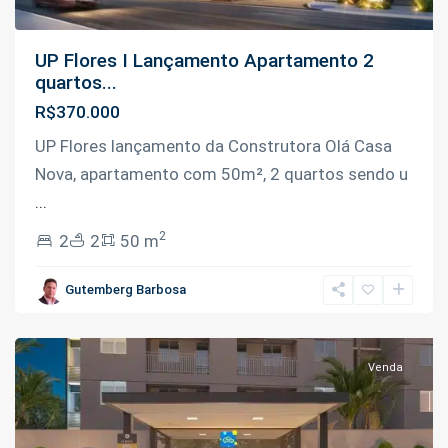
UP Flores I Lançamento Apartamento 2
quartos...
R$370.000
UP Flores lançamento da Construtora Olá Casa
Nova, apartamento com 50m², 2 quartos sendo u
...
2
2
2
50 m
Planalto
,
Gutemberg Barbosa
Manaus
Venda