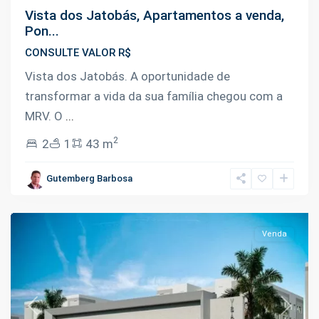
Vista dos Jatobás, Apartamentos a venda,
Pon...
CONSULTE VALOR R$
Vista dos Jatobás. A oportunidade de
transformar a vida da sua família chegou com a
MRV. O
...
2
2
1
43 m
Planalto
,
Gutemberg Barbosa
Manaus
Venda
Previous
Next