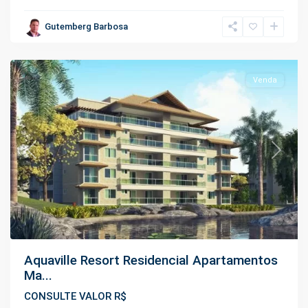
Ponta
Negra
,
Gutemberg Barbosa
Manaus
Venda
Previous
Next
Aquaville Resort Residencial Apartamentos
Ma...
CONSULTE VALOR R$