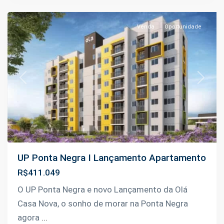
Manaus
Venda
Oportunidade
Previous
Next
UP Ponta Negra I Lançamento Apartamento
R$411.049
O UP Ponta Negra e novo Lançamento da Olá
Casa Nova, o sonho de morar na Ponta Negra
Parque
agora
...