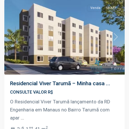
Venda
MCMV
Previous
Next
Residencial Viver Tarumã – Minha casa ...
CONSULTE VALOR R$
O Residencial Viver Tarumã lançamento da RD
Engenharia em Manaus no Bairro Tarumã com
apar
...
Lírio
2
2
1
41 m