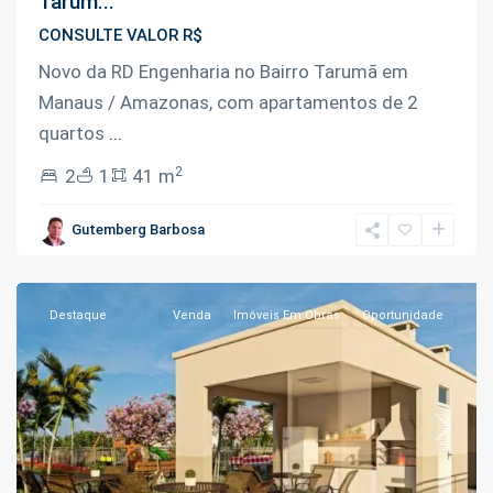
Tarum...
CONSULTE VALOR R$
Novo da RD Engenharia no Bairro Tarumã em
Manaus / Amazonas, com apartamentos de 2
quartos
...
2
2
1
41 m
Novo
Aleixo
,
Gutemberg Barbosa
Manaus
Destaque
Venda
Imóveis Em Obras
Oportunidade
Previous
Next