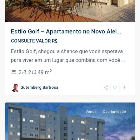
Estilo Golf – Apartamento no Novo Alei...
CONSULTE VALOR R$
Estilo Golf, chegou a chance que você esperava
para viver em um lugar que combina com você
...
2
2
2
49 m
Planalto
,
Gutemberg Barbosa
Manaus
Venda
Oportunidade