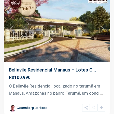
Venda
Previous
Next
Bellavile Residencial Manaus – Lotes C...
R$100.990
O Bellavile Residencial localizado no tarumã em
Ramal
Manaus, Amazonas no bairro Tarumã, um cond
...
do
Paricatuba
,
Gutemberg Barbosa