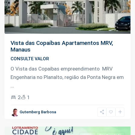
Vista das Copaíbas Apartamentos MRV,
Manaus
CONSULTE VALOR
O Vista das Copaíbas empreendimento MRV
Engenharia no Planalto, região da Ponta Negra em
Km
...
07
2
1
Manoel
Urbano
,
Gutemberg Barbosa
Iranduba