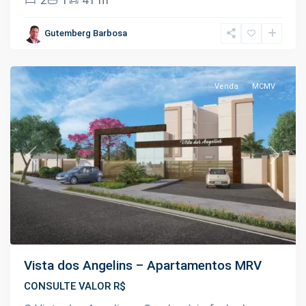
do
Vale
,
Gutemberg Barbosa
Manaus
Venda
MCMV
Previous
Next
Vista dos Angelins – Apartamentos MRV
CONSULTE VALOR R$
km