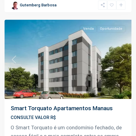
Nova
,
Gutemberg Barbosa
Manaus
Venda
Oportunidade
Previous
Next
Smart Torquato Apartamentos Manaus
CONSULTE VALOR R$
O Smart Torquato é um condomínio fechado, de