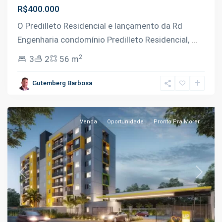
R$400.000
O Predilleto Residencial e lançamento da Rd
Engenharia condomínio Predilleto Residencial,
...
2
3
2
56 m
Flores
,
Gutemberg Barbosa
Manaus
Venda
Oportunidade
Pronto Pra Morar
Previous
Next