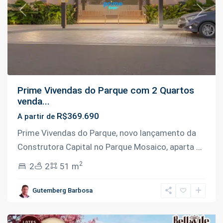
Previous
Next
Prime Vivendas do Parque com 2 Quartos
venda...
R$369.690
A partir de
Prime Vivendas do Parque, novo lançamento da
Construtora Capital no Parque Mosaico, aparta
...
2
2
2
51 m
Tarumã
,
Gutemberg Barbosa
Manaus