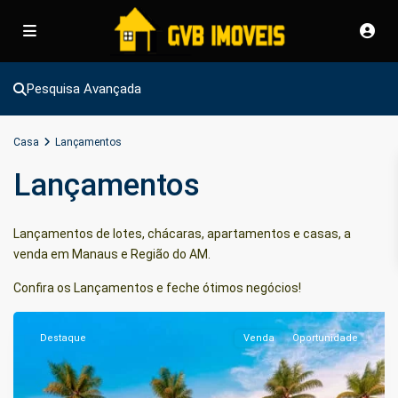
Pesquisa Avançada
Casa
Lançamentos
Lançamentos
Lançamentos de lotes, chácaras,
apartamentos
e casas, a
Ponta
venda em
Manaus
e Região do AM.
Negra
,
Confira os Lançamentos e feche ótimos negócios!
Manaus
Destaque
Venda
Oportunidade