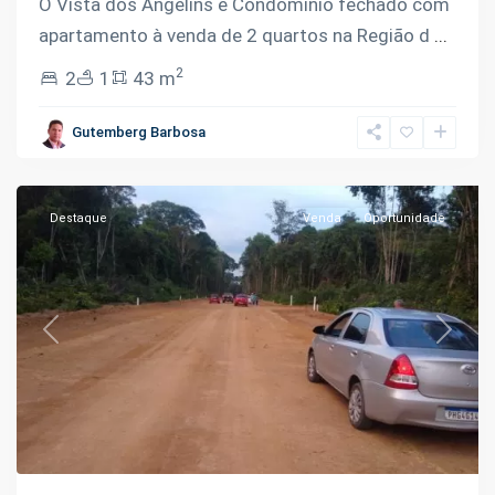
O Vista dos Angelins e Condomínio fechado com
14
apartamento à venda de 2 quartos na Região d
...
da
2
2
1
43 m
Manoel
Urbano
,
Gutemberg Barbosa
Iranduba
Destaque
Venda
Oportunidade
Previous
Next