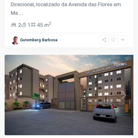
Direcional, localizado da Avenida das Flores em
Ma
...
2
2
1
45 m
Planalto
,
Gutemberg Barbosa
Manaus
Venda
Previous
Next