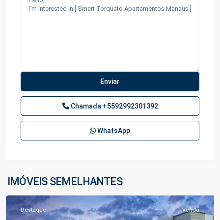
Chamada
+5592992301392
WhatsApp
Colônia
Terra
Nova
,
IMÓVEIS SEMELHANTES
Manaus
Destaque
Venda