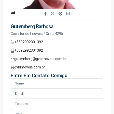
Gutemberg Barbosa
Corretor de Imóveis / Creci 4295
+5592992301392
+5592992301392
gutemberg@gvbimoveis.com.br
gvbimoveis.com.br
Entre Em Contato Comigo