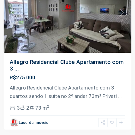
Previous
Next
Allegro Residencial Clube Apartamento com
3 ...
R$275.000
Allegro Residencial Clube Apartamento com 3
quartos sendo 1 suíte no 2º andar 73m² Privati
...
2
3
2
73 m
Colônia
Terra
Lacerda Imóveis
Nova
,
Manaus