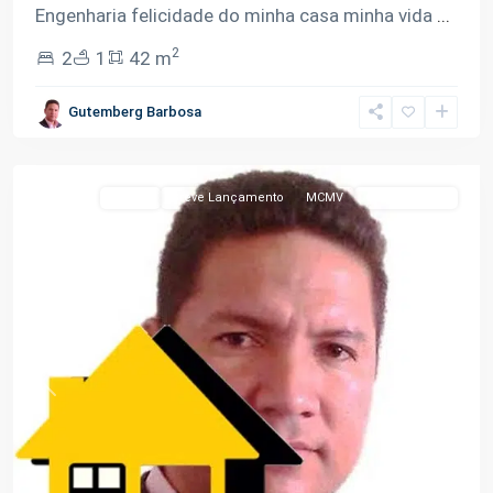
Engenharia felicidade do minha casa minha vida
...
2
2
1
42 m
Colônia
Terra
Gutemberg Barbosa
Nova
,
Manaus
Venda
Breve Lançamento
MCMV
Oportunidade
Previous
Next