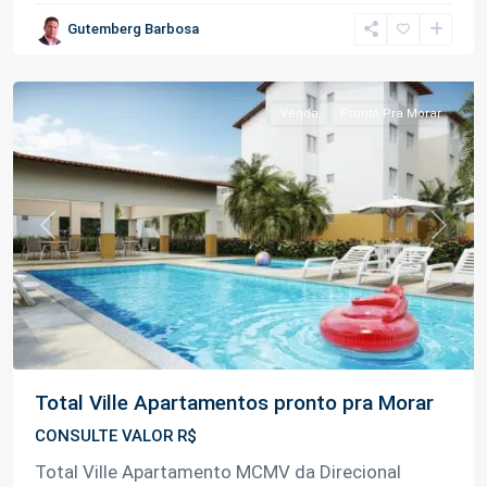
Terra
Gutemberg Barbosa
Nova
,
Manaus
Venda
Pronto Pra Morar
Previous
Next
Total Ville Apartamentos pronto pra Morar
CONSULTE VALOR R$
Total Ville Apartamento MCMV da Direcional