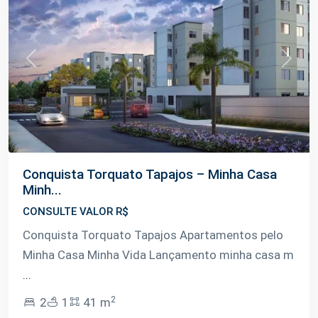
Previous
Next
Conquista Torquato Tapajos – Minha Casa
Minh...
CONSULTE VALOR R$
Conquista Torquato Tapajos Apartamentos pelo
Minha Casa Minha Vida Lançamento minha casa m
...
2
2
1
41 m
Colônia