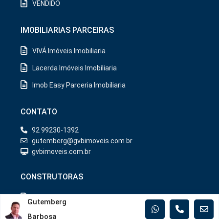
VENDIDO
IMOBILIARIAS PARCEIRAS
VIVÁ Imóveis Imobiliaria
Lacerda Imóveis Imobiliaria
Imob Easy Parceria Imobiliaria
CONTATO
92 99230-1392
gutemberg@gvbimoveis.com.br
gvbimoveis.com.br
CONSTRUTORAS
Iranduba
Gutemberg
Manaus
Barbosa