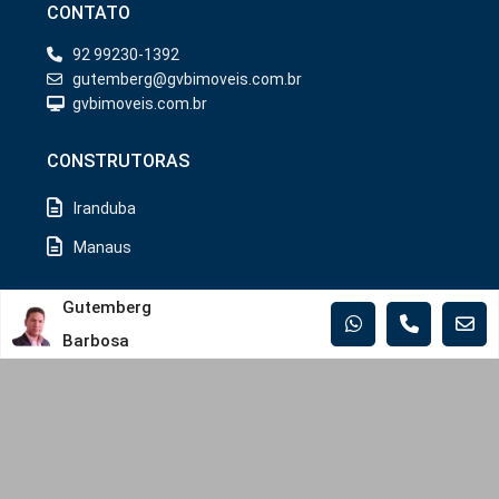
CONTATO
92 99230-1392
gutemberg@gvbimoveis.com.br
gvbimoveis.com.br
CONSTRUTORAS
Iranduba
Manaus
MUNICÍPIOS
Gutemberg
Barbosa
Iranduba
Manaus
Rio Preto da Eva