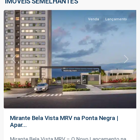
IMÓVEIS SEMELHANTES
Manaus
Venda
Lançamento
Previous
Next
Mirante Bela Vista MRV na Ponta Negra |
Apar...
Mirante Bela Vista MRV – O Novo Lançamento na