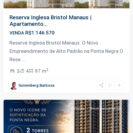
Reserva Inglesa Bristol Manaus |
Apartamento...
R$1.146.570
VENDA
Reserva Inglesa Bristol Manaus: O Novo
Empreendimento de Alto Padrão na Ponta Negra O
Rese
...
2
3
4
97 m
Ponta
Gutemberg Barbosa
Negra
,
Manaus
Venda
Breve Lançamento