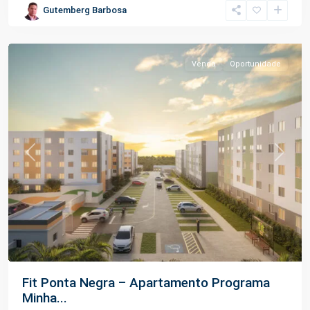
Gutemberg Barbosa
Negra
,
Manaus
Venda
Oportunidade
Previous
Next
Fit Ponta Negra – Apartamento Programa
Minha...