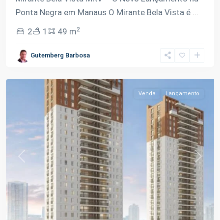
Ponta Negra em Manaus O Mirante Bela Vista é
...
2
2
1
49 m
Ponta
Gutemberg Barbosa
Negra
,
Manaus
Venda
Lançamento
Previous
Next