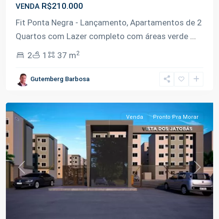
R$210.000
VENDA
Fit Ponta Negra - Lançamento, Apartamentos de 2
Quartos com Lazer completo com áreas verde
...
2
2
1
37 m
Ponta
Gutemberg Barbosa
Negra
,
Manaus
Venda
Pronto Pra Morar
Previous
Next