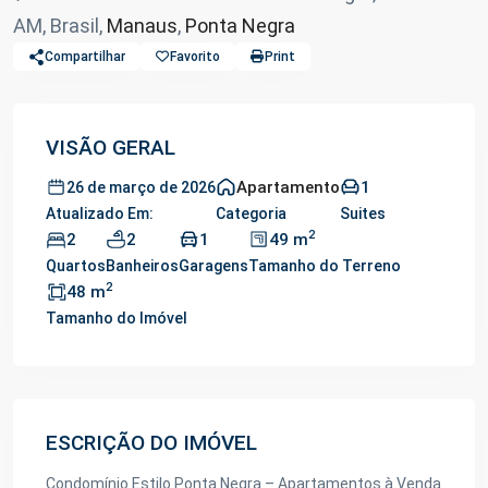
AM, Brasil,
Manaus
,
Ponta Negra
Compartilhar
Favorito
Print
VISÃO GERAL
Apartamento
1
26 de março de 2026
Atualizado Em:
Categoria
Suites
2
2
2
1
49 m
Quartos
Banheiros
Garagens
Tamanho do Terreno
2
48 m
Tamanho do Imóvel
ESCRIÇÃO DO IMÓVEL
Condomínio Estilo Ponta Negra – Apartamentos à Venda