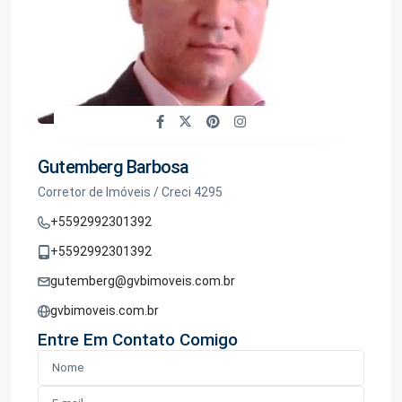
Gutemberg Barbosa
Corretor de Imóveis / Creci 4295
+5592992301392
+5592992301392
gutemberg@gvbimoveis.com.br
gvbimoveis.com.br
Entre Em Contato Comigo