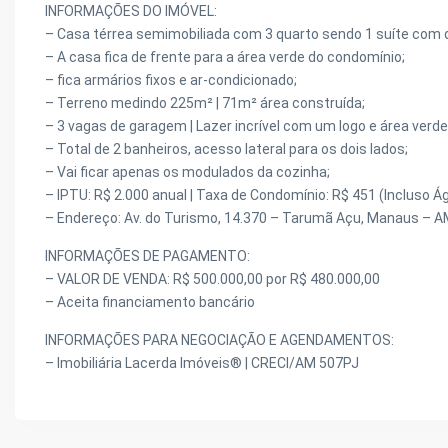
INFORMAÇÕES DO IMÓVEL:
– Casa térrea semimobiliada com 3 quarto sendo 1 suíte com q
– A casa fica de frente para a área verde do condomínio;
– fica armários fixos e ar-condicionado;
– Terreno medindo 225m² | 71m² área construída;
– 3 vagas de garagem | Lazer incrível com um logo e área verde
– Total de 2 banheiros, acesso lateral para os dois lados;
– Vai ficar apenas os modulados da cozinha;
– IPTU: R$ 2.000 anual | Taxa de Condomínio: R$ 451 (Incluso Á
– Endereço: Av. do Turismo, 14.370 – Tarumã Açu, Manaus – 
INFORMAÇÕES DE PAGAMENTO:
– VALOR DE VENDA: R$ 500.000,00 por R$ 480.000,00
– Aceita financiamento bancário
INFORMAÇÕES PARA NEGOCIAÇÃO E AGENDAMENTOS:
– Imobiliária Lacerda Imóveis® | CRECI/AM 507PJ