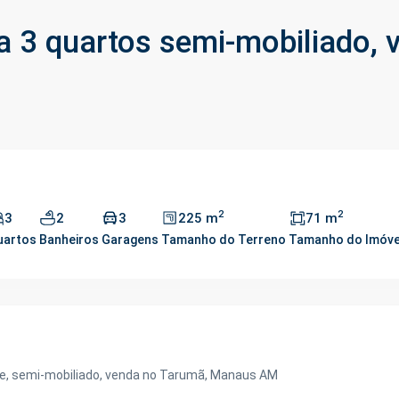
 3 quartos semi-mobiliado, 
2
2
3
2
3
225 m
71 m
uartos
Banheiros
Garagens
Tamanho do Terreno
Tamanho do Imóve
te, semi-mobiliado, venda no Tarumã, Manaus AM