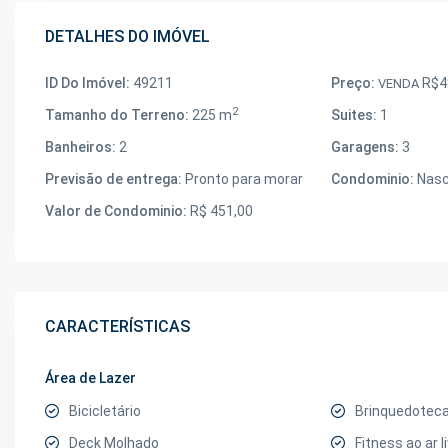
DETALHES DO IMÓVEL
ID Do Imóvel:
49211
Preço:
R$4
VENDA
2
Tamanho do Terreno:
225 m
Suites:
1
Banheiros:
2
Garagens:
3
Previsão de entrega:
Pronto para morar
Condominio:
Nasc
Valor de Condominio:
R$ 451,00
CARACTERÍSTICAS
Área de Lazer
Bicicletário
Brinquedotec
Deck Molhado
Fitness ao ar l