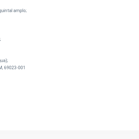
uintal amplo;
;
gua);
AM, 69023-001