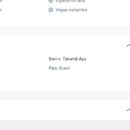
xo
Espera Portaria
o
Vagas visitantes
Bairro:
Tarumã-Açu
País:
Brasil