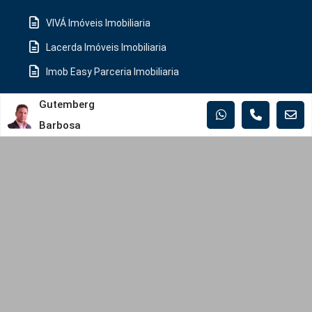
VIVÁ Imóveis Imobiliaria
Lacerda Imóveis Imobiliaria
Imob Easy Parceria Imobiliaria
Gutemberg
CONTATO
Barbosa
92 99230-1392
gutemberg@gvbimoveis.com.br
gvbimoveis.com.br
CONSTRUTORAS
Iranduba
Manaus
MUNICÍPIOS