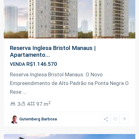
Reserva Inglesa Bristol Manaus |
Apartamento...
R$1.146.570
VENDA
Reserva Inglesa Bristol Manaus: O Novo
Empreendimento de Alto Padrão na Ponta Negra O
Rese
...
2
3
4
97 m
Gutemberg Barbosa
Tarumã
,
Manaus