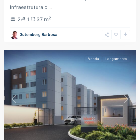
infraestrutura c
...
2
2
1
37 m
Tarumã-
Gutemberg Barbosa
Açu
,
Manaus
Venda
Lançamento
Previous
Next