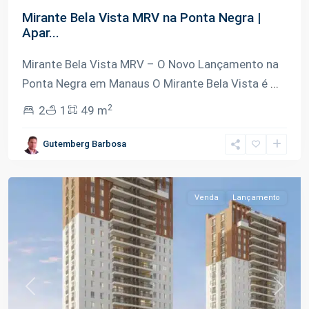
Mirante Bela Vista MRV na Ponta Negra |
Apar...
Mirante Bela Vista MRV – O Novo Lançamento na
Ponta Negra em Manaus O Mirante Bela Vista é
...
2
2
1
49 m
Ponta
Gutemberg Barbosa
Negra
,
Manaus
Venda
Lançamento
Previous
Next