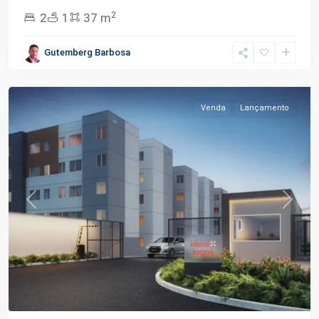
2
2
1
37 m
Tarumã-
Gutemberg Barbosa
Açu
,
Manaus
Venda
Lançamento
Previous
Next