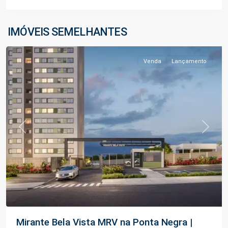
Ponta
Negra
,
IMÓVEIS SEMELHANTES
Manaus
Venda
Lançamento
Previous
Next
Mirante Bela Vista MRV na Ponta Negra |