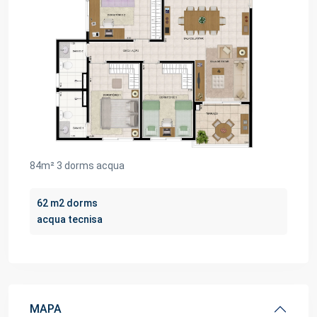
84m² 3 dorms acqua
62 m2 dorms
acqua tecnisa
MAPA