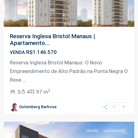
Reserva Inglesa Bristol Manaus |
Apartamento...
R$1.146.570
VENDA
Reserva Inglesa Bristol Manaus: O Novo
Empreendimento de Alto Padrão na Ponta Negra O
Rese
...
2
3
4
97 m
Gutemberg Barbosa
Tarumã
,
Manaus
Venda
Lançamento