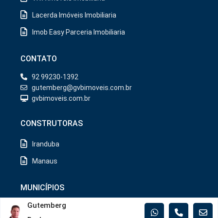
Lacerda Imóveis Imobiliaria
Imob Easy Parceria Imobiliaria
CONTATO
92 99230-1392
gutemberg@gvbimoveis.com.br
gvbimoveis.com.br
CONSTRUTORAS
Iranduba
Manaus
MUNICÍPIOS
Gutemberg
Iranduba