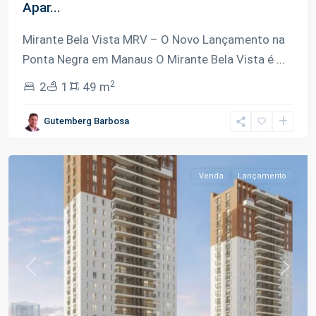
Apar...
Mirante Bela Vista MRV – O Novo Lançamento na
Ponta Negra em Manaus O Mirante Bela Vista é
...
2
2
1
49 m
Ponta
Gutemberg Barbosa
Negra
,
Manaus
Venda
Lançamento
Previous
Next