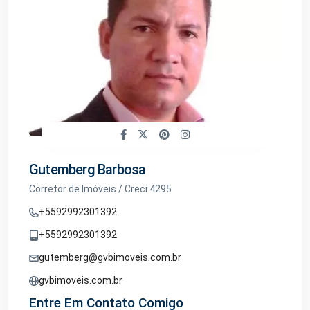
Gutemberg Barbosa
Corretor de Imóveis / Creci 4295
+5592992301392
+5592992301392
gutemberg@gvbimoveis.com.br
gvbimoveis.com.br
Entre Em Contato Comigo