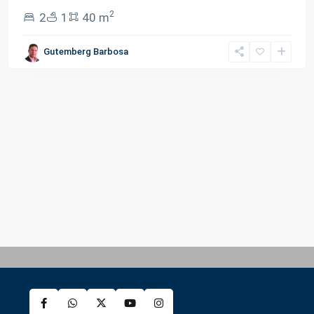
2
2
1
40 m
Gutemberg Barbosa