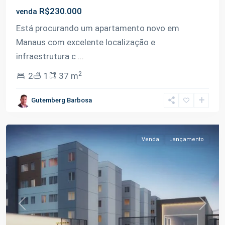
R$230.000
venda
Está procurando um apartamento novo em
Manaus com excelente localização e
infraestrutura c
...
2
2
1
37 m
Tarumã-
Gutemberg Barbosa
Açu
,
Manaus
Venda
Lançamento
Previous
Next