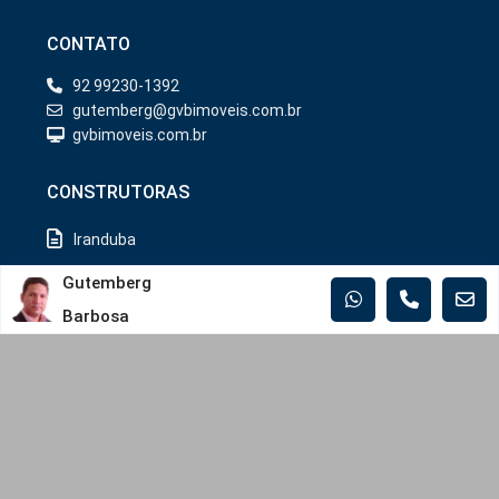
CONTATO
92 99230-1392
gutemberg@gvbimoveis.com.br
gvbimoveis.com.br
CONSTRUTORAS
Iranduba
Manaus
Gutemberg
Barbosa
MUNICÍPIOS
Iranduba
Manaus
Rio Preto da Eva