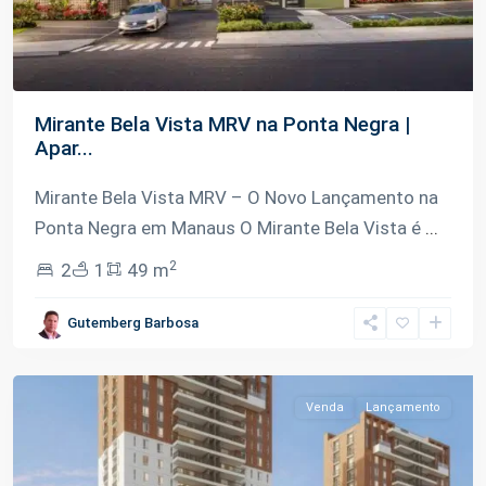
Mirante Bela Vista MRV na Ponta Negra |
Apar...
Mirante Bela Vista MRV – O Novo Lançamento na
Ponta Negra em Manaus O Mirante Bela Vista é
...
2
2
1
49 m
Ponta
Gutemberg Barbosa
Negra
,
Manaus
Venda
Lançamento