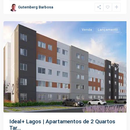
Gutemberg Barbosa
Tarumã
,
Manaus
Venda
Lançamento
Previous
Next
Ideal+ Lagos | Apartamentos de 2 Quartos
Tar...