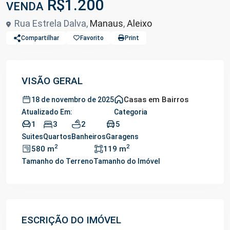
R$1.200
VENDA
Rua Estrela Dalva,
Manaus
,
Aleixo
Compartilhar
Favorito
Print
VISÃO GERAL
Casas em Bairros
18 de novembro de 2025
Atualizado Em:
Categoria
1
3
2
5
Suites
Quartos
Banheiros
Garagens
2
2
580 m
119 m
Tamanho do Terreno
Tamanho do Imóvel
ESCRIÇÃO DO IMÓVEL