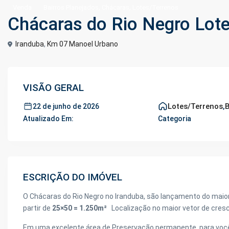
,
,
Venda
Bairros Planejados
Chácaras
Lotes/Terrenos
Chácaras do Rio Negro Lot
Iranduba
,
Km 07 Manoel Urbano
VISÃO GERAL
Lotes/Terrenos
,
B
22 de junho de 2026
Atualizado Em:
Categoria
ESCRIÇÃO DO IMÓVEL
O Chácaras do Rio Negro no Iranduba, são lançamento do maio
partir de
25×50 = 1.250m²
Localização no maior vetor de cresci
Em uma excelente área de Preservação permanente, para você 