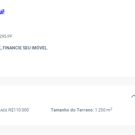
i!
295 PF
 FINANCIE SEU IMÓVEL.
2
R$110.000
Tamanho do Terreno:
1.250 m
DADE