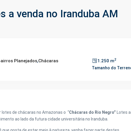
es a venda no Iranduba AM
2
airros Planejados
,
Chácaras
1.250 m
Tamanho do Terren
r lotes de chácaras no Amazonas o “
Chácaras do Rio Negro”
Lotes a
mento ao lado da futura cidade universitária no Iranduba.
que gosta de estar meio à natureza, venha fazer parte destes