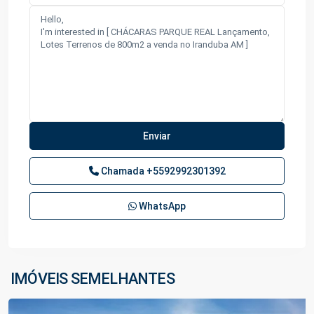
Chamada
+5592992301392
Km
WhatsApp
9
da
Manoel
Urbano
,
IMÓVEIS SEMELHANTES
Iranduba