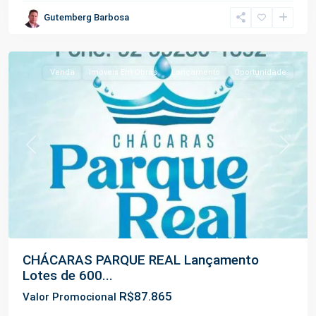
Manoel
Gutemberg Barbosa
Urbano
,
Iranduba
Venda
Imóveis Em Obras
Lançamento
Oportunidade
Previous
Next
CHÁCARAS PARQUE REAL Lançamento
Lotes de 600...
R$87.865
Valor Promocional