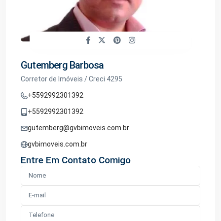
Gutemberg Barbosa
Corretor de Imóveis / Creci 4295
+5592992301392
+5592992301392
gutemberg@gvbimoveis.com.br
gvbimoveis.com.br
Entre Em Contato Comigo