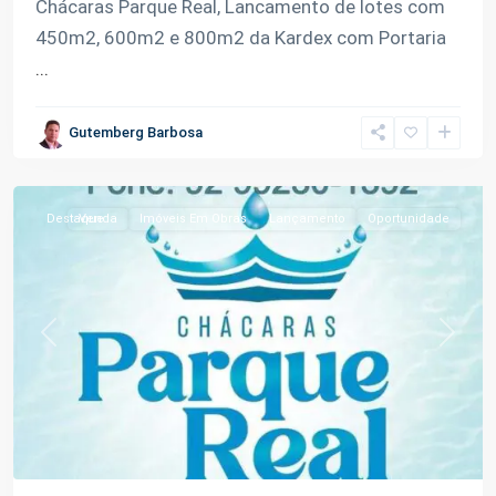
Chácaras Parque Real, Lancamento de lotes com
Km
450m2, 600m2 e 800m2 da Kardex com Portaria
9
...
da
Manoel
Gutemberg Barbosa
Urbano
,
Iranduba
Destaque
Venda
Imóveis Em Obras
Lançamento
Oportunidade
Previous
Next