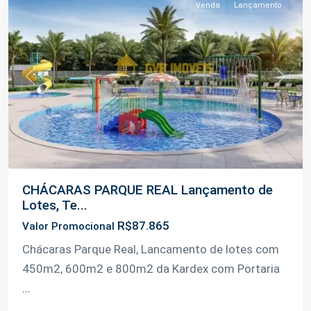
Venda
Lançamento
Previous
Next
CHÁCARAS PARQUE REAL Lançamento de
Lotes, Te...
R$87.865
Valor Promocional
Chácaras Parque Real, Lancamento de lotes com
Km
450m2, 600m2 e 800m2 da Kardex com Portaria
9
...
da