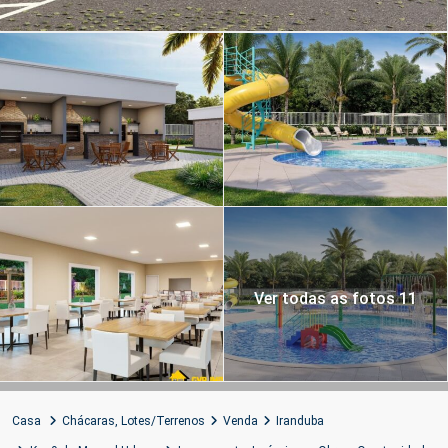
Ver todas as fotos 11
Casa
Chácaras
,
Lotes/Terrenos
Venda
Iranduba