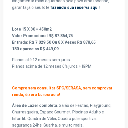
lançamento mais aguardado pelo povo amazonense,
garanta já o seu lote
fazendo sua reserva aqui!
Lote 15 X 30 = 450m2
Valor Promocional R$ 87.864,75
Entrada: R$ 7.029,50 Ou 8 X Vezes R$ 878,65
180 x parcelas R$ 449,09
Planos até 12 meses sem juros.
Planos acima de 12 meses 6% juros + IGPM
Compre sem consultar SPC/SERASA, sem comprovar
renda, é
zero burocracia!
Área de Lazer completa
. Salão de Festas, Playground,
Churrasqueira, Espaço Gourmet, Piscinas Adulto e
Infantil, Quadra de Vôlei, Quadra poliesportiva,
segurança 24hs, Guarita, e muito mais..