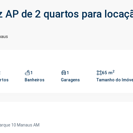
 AP de 2 quartos para locaç
naus
2
2
1
1
65 m
rtos
Banheiros
Garagens
Tamanho do Imóve
 parque 10 Manaus AM