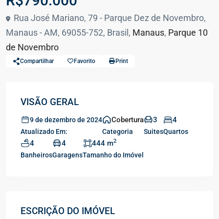
R$790.000
Rua José Mariano, 79 - Parque Dez de Novembro,
Manaus - AM, 69055-752, Brasil,
Manaus
,
Parque 10
de Novembro
Compartilhar
Favorito
Print
VISÃO GERAL
Cobertura
3
4
9 de dezembro de 2024
Atualizado Em:
Categoria
Suites
Quartos
2
4
4
444 m
Banheiros
Garagens
Tamanho do Imóvel
ESCRIÇÃO DO IMÓVEL