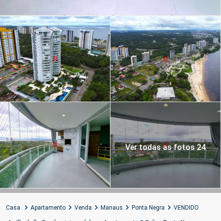
Ver todas as fotos 24
Casa
Apartamento
Venda
Manaus
Ponta Negra
VENDIDO