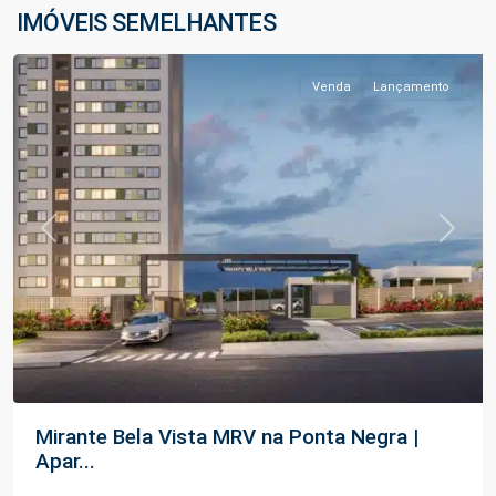
Negra
,
IMÓVEIS SEMELHANTES
Manaus
Venda
Lançamento
Previous
Next
Mirante Bela Vista MRV na Ponta Negra |
Apar...