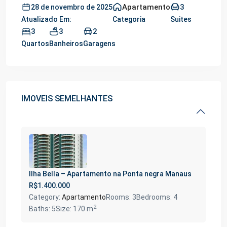
Apartamento
3
28 de novembro de 2025
Atualizado Em:
Categoria
Suites
3
3
2
Quartos
Banheiros
Garagens
IMOVEIS SEMELHANTES
Ilha Bella – Apartamento na Ponta negra Manaus
R$1.400.000
Category:
Apartamento
Rooms:
3
Bedrooms:
4
2
Baths:
5
Size:
170 m