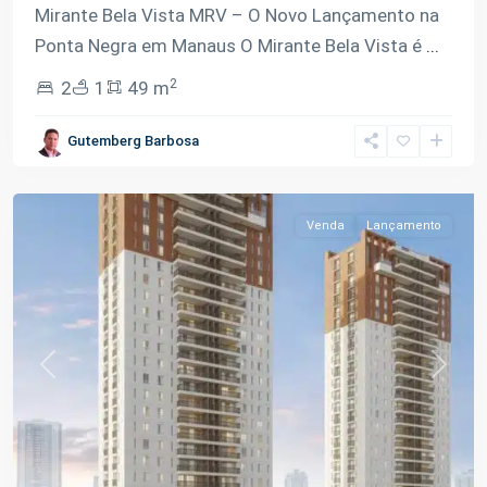
Mirante Bela Vista MRV – O Novo Lançamento na
Ponta Negra em Manaus O Mirante Bela Vista é
...
2
2
1
49 m
Ponta
Gutemberg Barbosa
Negra
,
Manaus
Venda
Lançamento
Previous
Next