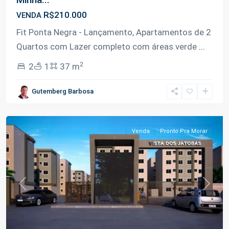
R$210.000
VENDA
Fit Ponta Negra - Lançamento, Apartamentos de 2
Quartos com Lazer completo com áreas verde
...
2
2
1
37 m
Ponta
Gutemberg Barbosa
Negra
,
Manaus
Venda
Pronto Pra Morar
Previous
Next