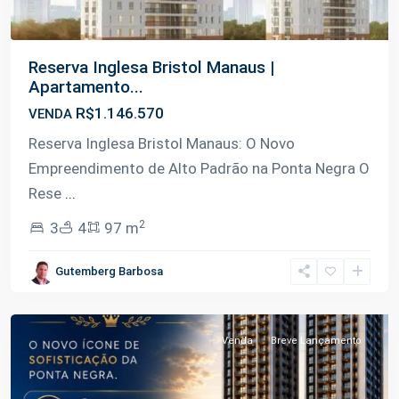
Reserva Inglesa Bristol Manaus |
Apartamento...
R$1.146.570
VENDA
Reserva Inglesa Bristol Manaus: O Novo
Empreendimento de Alto Padrão na Ponta Negra O
Rese
...
2
3
4
97 m
Ponta
Gutemberg Barbosa
Negra
,
Manaus
Venda
Breve Lançamento