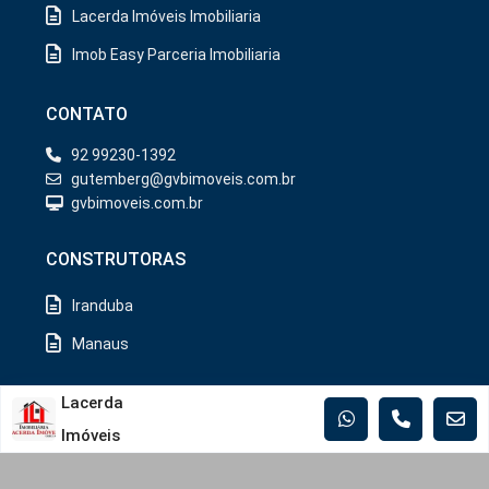
Lacerda Imóveis Imobiliaria
Imob Easy Parceria Imobiliaria
CONTATO
92 99230-1392
gutemberg@gvbimoveis.com.br
gvbimoveis.com.br
CONSTRUTORAS
Iranduba
Manaus
MUNICÍPIOS
Lacerda
Imóveis
Iranduba
Manaus