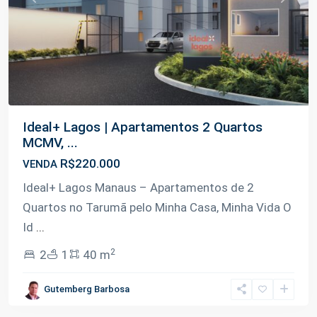
Previous
Next
Ideal+ Lagos | Apartamentos 2 Quartos
MCMV, ...
R$220.000
VENDA
Ideal+ Lagos Manaus – Apartamentos de 2
Quartos no Tarumã pelo Minha Casa, Minha Vida O
Id
...
2
2
1
40 m
Tarumã-
Gutemberg Barbosa
Açu
,
Manaus