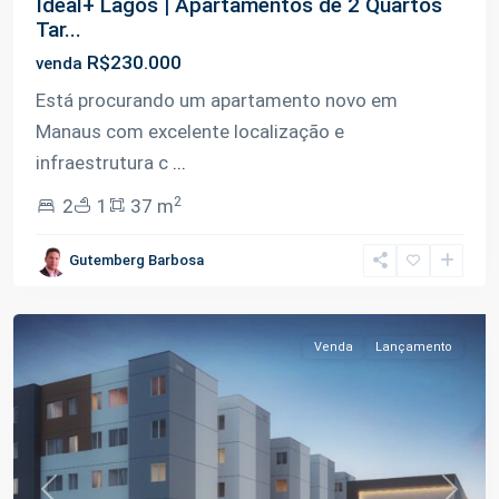
Ideal+ Lagos | Apartamentos de 2 Quartos
Tar...
R$230.000
venda
Está procurando um apartamento novo em
Manaus com excelente localização e
infraestrutura c
...
2
2
1
37 m
Tarumã-
Gutemberg Barbosa
Açu
,
Manaus
Venda
Lançamento