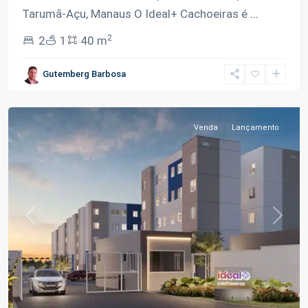
Tarumã-Açu, Manaus O Ideal+ Cachoeiras é
...
2
2
1
40 m
Tarumã-
Gutemberg Barbosa
Açu
,
Manaus
Venda
Lançamento
Previous
Next