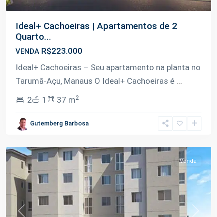
Ideal+ Cachoeiras | Apartamentos de 2
Quarto...
R$223.000
VENDA
Ideal+ Cachoeiras – Seu apartamento na planta no
Tarumã-Açu, Manaus O Ideal+ Cachoeiras é
...
2
2
1
37 m
Gutemberg Barbosa
Tarumã
,
Manaus
Venda
Previous
Next