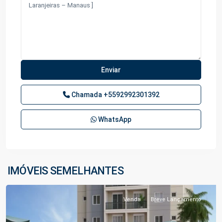
Chamada
+5592992301392
WhatsApp
Parque
das
Laranjeiras
,
IMÓVEIS SEMELHANTES
Manaus
Venda
Breve Lançamento