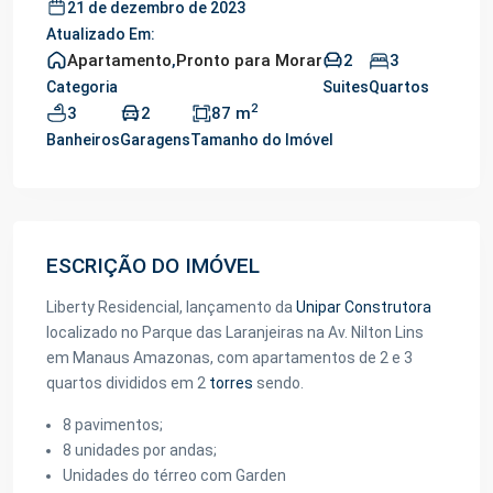
21 de dezembro de 2023
Atualizado Em:
Apartamento
,
Pronto para Morar
2
3
Categoria
Suites
Quartos
2
3
2
87 m
Banheiros
Garagens
Tamanho do Imóvel
ESCRIÇÃO DO IMÓVEL
Liberty Residencial, lançamento da
Unipar Construtora
localizado no Parque das Laranjeiras na Av. Nilton Lins
em Manaus Amazonas, com apartamentos de 2 e 3
quartos divididos em 2
torres
sendo.
8 pavimentos;
8 unidades por andas;
Unidades do térreo com Garden