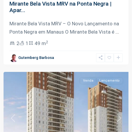
Mirante Bela Vista MRV na Ponta Negra |
Apar...
Mirante Bela Vista MRV – O Novo Lançamento na
Ponta Negra em Manaus O Mirante Bela Vista é
...
2
2
1
49 m
Ponta
Gutemberg Barbosa
Negra
,
Manaus
Venda
Lançamento
Previous
Next