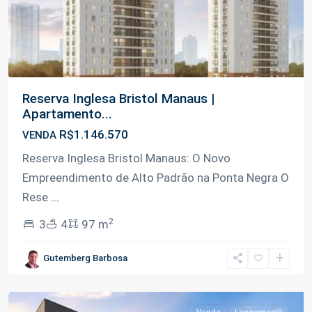
Reserva Inglesa Bristol Manaus |
Apartamento...
R$1.146.570
VENDA
Reserva Inglesa Bristol Manaus: O Novo
Empreendimento de Alto Padrão na Ponta Negra O
Rese
...
2
3
4
97 m
Gutemberg Barbosa
Tarumã
,
Manaus