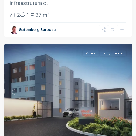
infraestrutura c
...
2
2
1
37 m
Tarumã-
Gutemberg Barbosa
Açu
,
Manaus
Venda
Lançamento
Previous
Next