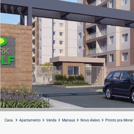
Casa
Apartamento
Venda
Manaus
Novo Aleixo
Pronto pra Morar