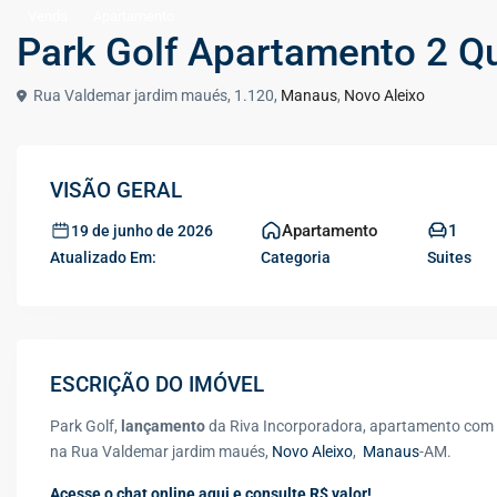
Venda
Apartamento
Park Golf Apartamento 2 Q
Rua Valdemar jardim maués, 1.120,
Manaus
,
Novo Aleixo
VISÃO GERAL
Apartamento
1
19 de junho de 2026
Atualizado Em:
Categoria
Suites
ESCRIÇÃO DO IMÓVEL
Park Golf,
lançamento
da Riva Incorporadora, apartamento com 2 
na Rua Valdemar jardim maués,
Novo Aleixo
,
Manaus
-AM.
Acesse o chat online aqui e consulte R$ valor!