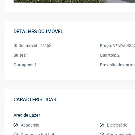
DETALHES DO IMÓVEL
ID Do Imóvel:
27453
Preço:
R$42
VENDA
Suites:
1
Quartos:
2
Garagens:
1
Previsão de entre
CARACTERÍSTICAS
Área de Lazer
Academia
Bicicletário
Campo de futebol
Churrasqueira