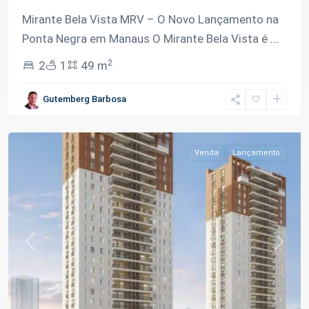
Mirante Bela Vista MRV – O Novo Lançamento na
Ponta Negra em Manaus O Mirante Bela Vista é
...
2
2
1
49 m
Ponta
Gutemberg Barbosa
Negra
,
Manaus
Venda
Lançamento
Previous
Next