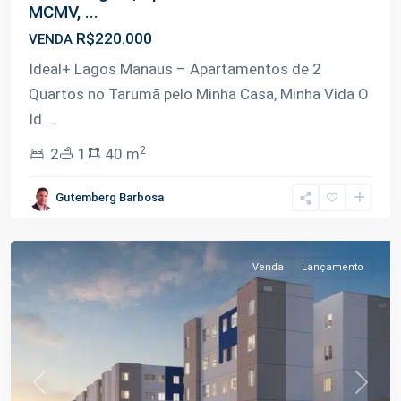
MCMV, ...
R$220.000
VENDA
Ideal+ Lagos Manaus – Apartamentos de 2
Quartos no Tarumã pelo Minha Casa, Minha Vida O
Id
...
2
2
1
40 m
Tarumã-
Gutemberg Barbosa
Açu
,
Manaus
Venda
Lançamento
Previous
Next