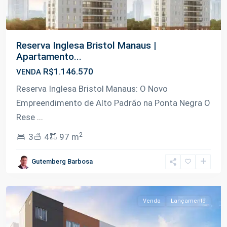
Reserva Inglesa Bristol Manaus |
Apartamento...
R$1.146.570
VENDA
Reserva Inglesa Bristol Manaus: O Novo
Empreendimento de Alto Padrão na Ponta Negra O
Rese
...
2
3
4
97 m
Gutemberg Barbosa
Tarumã
,
Manaus
Venda
Lançamento