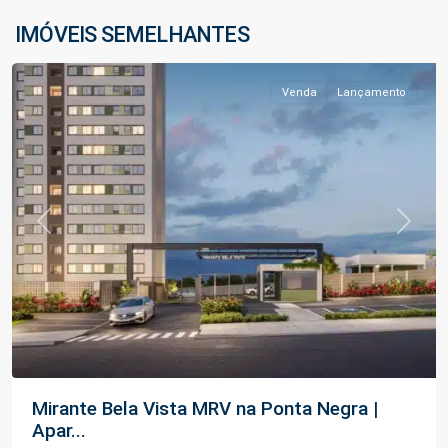
Negra
,
IMÓVEIS SEMELHANTES
Manaus
Venda
Lançamento
Previous
Next
Mirante Bela Vista MRV na Ponta Negra |
Apar...