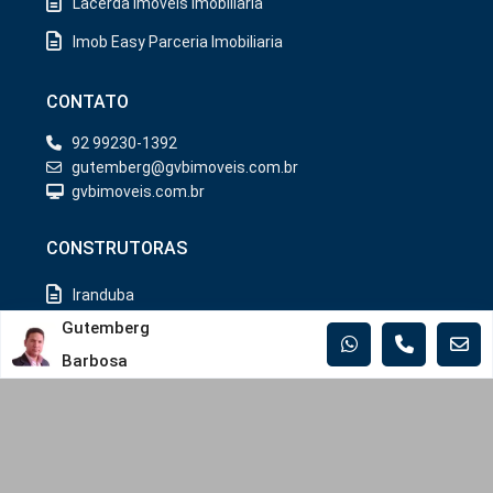
Lacerda Imóveis Imobiliaria
Imob Easy Parceria Imobiliaria
CONTATO
92 99230-1392
gutemberg@gvbimoveis.com.br
gvbimoveis.com.br
CONSTRUTORAS
Iranduba
Gutemberg
Manaus
Barbosa
MUNICÍPIOS
Iranduba
Manaus