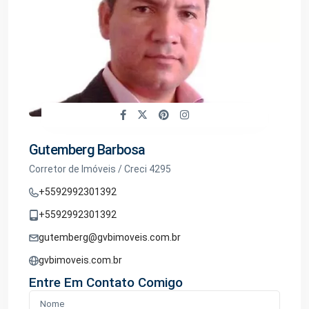
Gutemberg Barbosa
Corretor de Imóveis / Creci 4295
+5592992301392
+5592992301392
gutemberg@gvbimoveis.com.br
gvbimoveis.com.br
Entre Em Contato Comigo