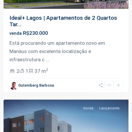
Ideal+ Lagos | Apartamentos de 2 Quartos
Tar...
R$230.000
venda
Está procurando um apartamento novo em
Manaus com excelente localização e
infraestrutura c
...
2
2
1
37 m
Tarumã-
Gutemberg Barbosa
Açu
,
Manaus
Venda
Lançamento