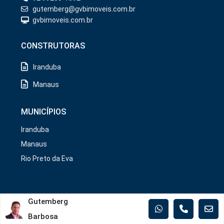
gutemberg@gvbimoveis.com.br
gvbimoveis.com.br
CONSTRUTORAS
Iranduba
Manaus
MUNICÍPIOS
Iranduba
Manaus
Rio Preto da Eva
Copyright/2026. @GVB Imóveis.
Gutemberg
Barbosa
GDPR
Política de Privacidade
Termos de Uso