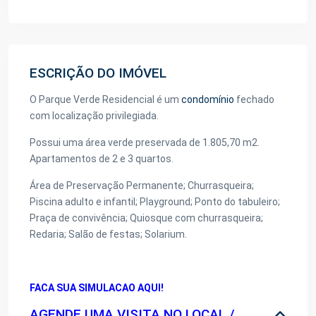
ESCRIÇÃO DO IMÓVEL
O Parque Verde Residencial é um
condomínio
fechado
com localização privilegiada.
Possui uma á
r
e
a
v
e
r
d
e
p
r
e
s
e
r
v
a
d
a
de
1
.
8
0
5
,
7
0
m
2.
Apartamentos de 2 e 3 quartos.
Área de Preservação Permanente; Churrasqueira;
Piscina adulto e infantil; Playground; Ponto do tabuleiro;
Praça de convivência; Quiosque com churrasqueira;
Redaria; Salão de festas; Solarium.
FACA SUA SIMULACAO AQUI!
AGENDE UMA VISITA NO LOCAL /