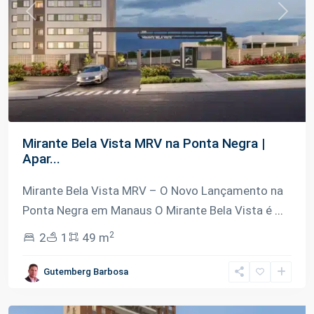
Previous
Next
Mirante Bela Vista MRV na Ponta Negra |
Apar...
Mirante Bela Vista MRV – O Novo Lançamento na
Ponta Negra em Manaus O Mirante Bela Vista é
...
2
2
1
49 m
Ponta
Gutemberg Barbosa
Negra
,
Manaus