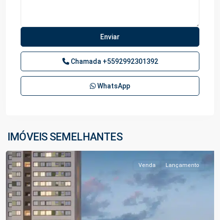
Chamada
+5592992301392
WhatsApp
Ponta
Negra
,
IMÓVEIS SEMELHANTES
Manaus
Venda
Lançamento