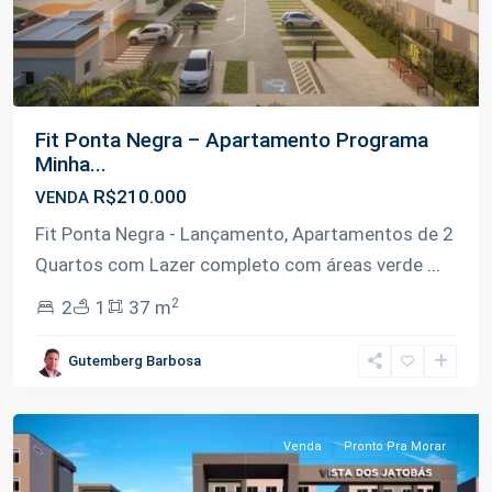
Fit Ponta Negra – Apartamento Programa
Minha...
R$210.000
VENDA
Fit Ponta Negra - Lançamento, Apartamentos de 2
Quartos com Lazer completo com áreas verde
...
2
2
1
37 m
Ponta
Gutemberg Barbosa
Negra
,
Manaus
Venda
Pronto Pra Morar