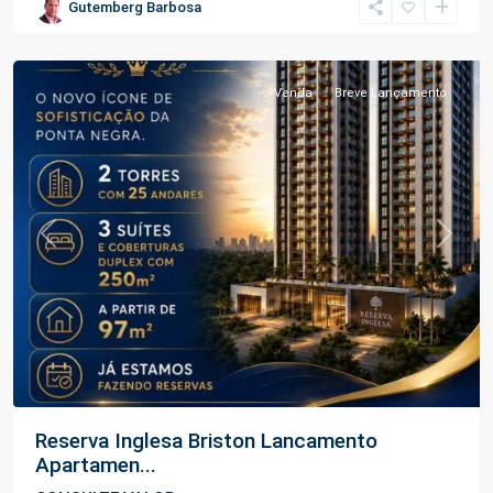
Gutemberg Barbosa
Negra
,
Manaus
Venda
Breve Lançamento
Previous
Next
Reserva Inglesa Briston Lancamento
Apartamen...