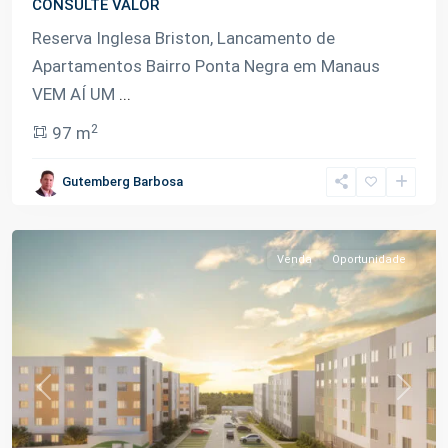
CONSULTE VALOR
Reserva Inglesa Briston, Lancamento de
Apartamentos Bairro Ponta Negra em Manaus
VEM AÍ UM
...
2
97 m
Ponta
Gutemberg Barbosa
Negra
,
Manaus
Venda
Oportunidade
Previous
Next