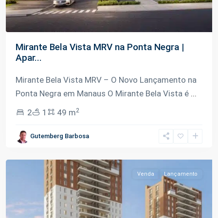
Mirante Bela Vista MRV na Ponta Negra |
Apar...
Mirante Bela Vista MRV – O Novo Lançamento na
Ponta Negra em Manaus O Mirante Bela Vista é
...
2
2
1
49 m
Ponta
Gutemberg Barbosa
Negra
,
Manaus
Venda
Lançamento