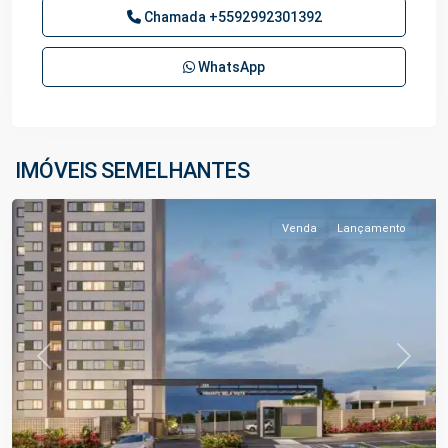
Chamada
+5592992301392
WhatsApp
Ponta
Negra
,
IMÓVEIS SEMELHANTES
Manaus
Venda
Lançamento
Previous
Next