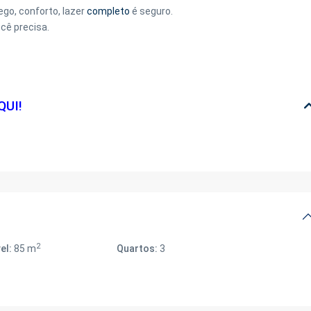
ego, conforto, lazer
completo
é seguro.
cê precisa.
QUI!
2
el:
85 m
Quartos:
3