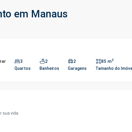
ento em Manaus
2
rar
3
2
2
85 m
Quartos
Banheiros
Garagens
Tamanho do Imóve
 sua vida.