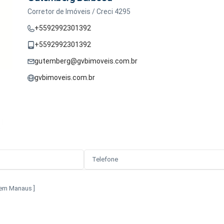
Corretor de Imóveis / Creci 4295
+5592992301392
+5592992301392
gutemberg@gvbimoveis.com.br
gvbimoveis.com.br