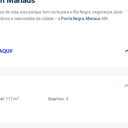
em Manaus
s de vida, isso porque tem vista para o Rio Negro, segurança, lazer
obres e valorizadas da cidade – a
Ponta Negra,
Manaus
AM.
AQUI!
2
el:
117 m
Quartos:
4