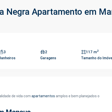
nta Negra Apartamento em M
2
3
2
117 m
Banheiros
Garagens
Tamanho do Imóve
ualidade de vida com
apartamentos
amplos e bem planejados o