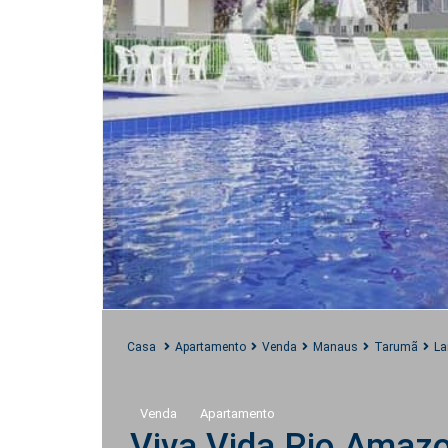
Casa
Apartamento
Venda
Manaus
Tarumã
La
Venda
Apartamento
Viva Vida Rio Amaz