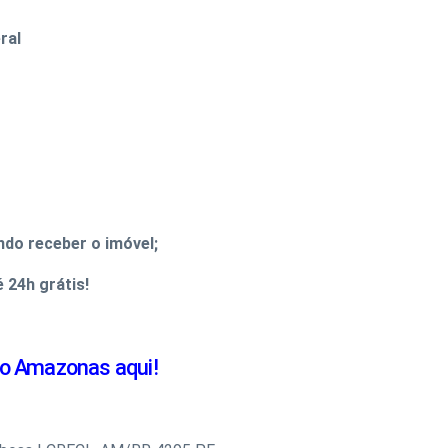
ral
do receber o imóvel;
 24h grátis!
io Amazonas aqui!