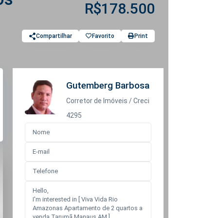
R$178.500
Compartilhar
Favorito
Print
Gutemberg Barbosa
Corretor de Imóveis / Creci
4295