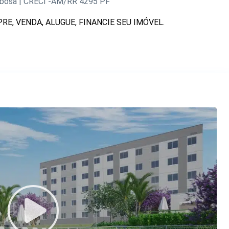
bosa | CRECI -AM/RR 4295 PF
E, VENDA, ALUGUE, FINANCIE SEU IMÓVEL.