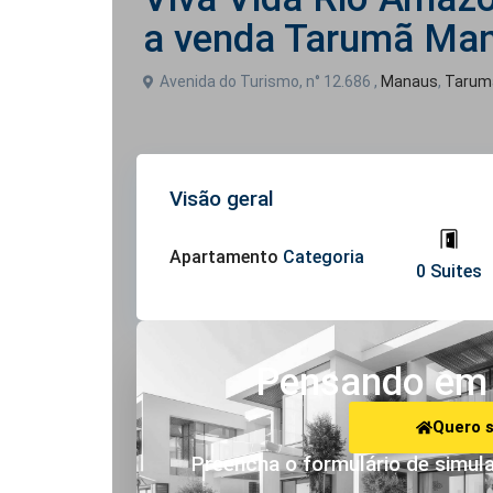
a venda Tarumã Ma
Avenida do Turismo, n° 12.686 ,
Manaus
,
Tarum
Visão geral
Apartamento
Categoria
0 Suites
Pensando em 
Quero 
Preencha o formulário de simula