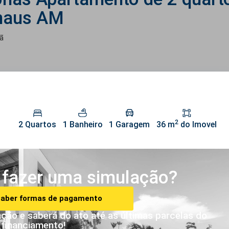
naus AM
ã
2
2 Quartos
1 Banheiro
1 Garagem
36 m
do Imovel
fazer uma simulação?
saber formas de pagamento
ção e saberá do ato até as últimas parcelas do
financiamento!