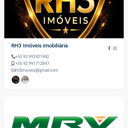
RH3 Imóveis imobiliária
+55 92 992421442
+55 92 991712847
rh3imoveis@gmail.com