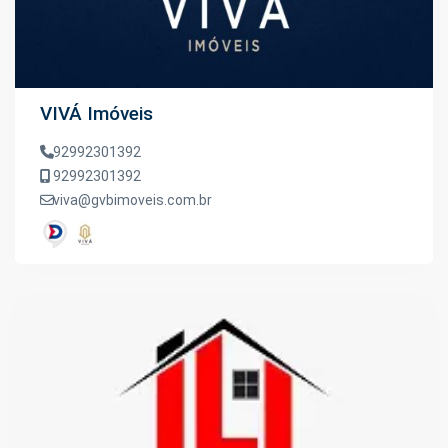
VIVÁ Imóveis
92992301392
92992301392
viva@gvbimoveis.com.br