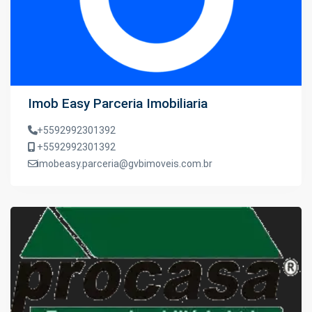
Imob Easy Parceria Imobiliaria
+5592992301392
+5592992301392
imobeasy.parceria@gvbimoveis.com.br