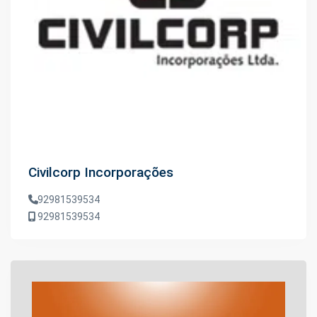
Civilcorp Incorporações
92981539534
92981539534