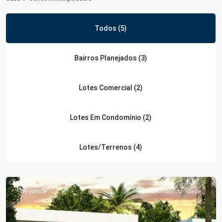
Todos (5)
Bairros Planejados (3)
Lotes Comercial (2)
km
3
Lotes Em Condomínio (2)
da
Manoel
Lotes/Terrenos (4)
Urbano
,
Iranduba
Destaque
Venda
Oportunidade