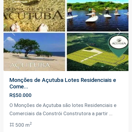
Destaque
Venda
Previous
Next
Monções de Açutuba Lotes Residenciais e
Come...
R$50.000
Km
O Monções de Açutuba são lotes Residenciais e
02
Comerciais da Constrói Construtora a partir
...
Rodovia
2
500 m
Carlos