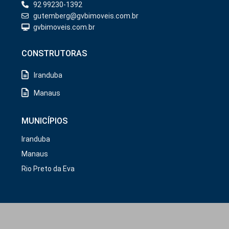
92 99230-1392
gutemberg@gvbimoveis.com.br
gvbimoveis.com.br
CONSTRUTORAS
Iranduba
Manaus
MUNICÍPIOS
Iranduba
Manaus
Rio Preto da Eva
Copyright/2026. @GVB Imóveis.
GDPR
Política de Privacidade
Termos de Uso