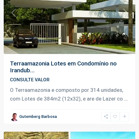
Previous
Next
Km
2
Terraamazonia Lotes em Condomínio no
da
Irandub...
Estr.
CONSULTE VALOR
Vicinal
O Terraamazonia e composto por 314 unidades,
da
com Lotes de 384m2 (12x32), e are de Lazer co
...
Serra
Baixa
,
Gutemberg Barbosa
Iranduba