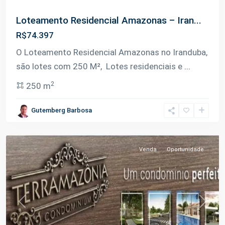
Loteamento Residencial Amazonas – Iran...
R$74.397
km
O Loteamento Residencial Amazonas no Iranduba,
3
são lotes com 250 M², Lotes residenciais e
...
da
2
250 m
Manoel
Urbano
,
Gutemberg Barbosa
Iranduba
Venda
Oportunidade
Previous
Next