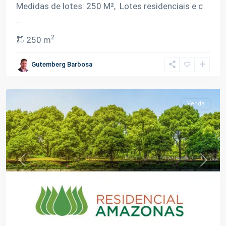
Km
Medidas de lotes: 250 M², Lotes residenciais e c
07
...
Rodovia
2
250 m
Carlos
Braga
,
Gutemberg Barbosa
Iranduba
Venda
Previous
Next