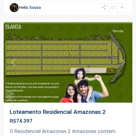
Braga
,
Helio Souza
Iranduba
Venda
Previous
Next
Loteamento Residencial Amazonas 2
R$74.397
O Residencial Amazonas 2 Amazonas contem