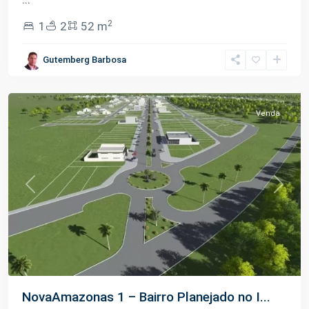
02
2
1
2
52 m
Rodovia
Carlos
Gutemberg Barbosa
Braga
,
Iranduba
Venda
Previous
Next
NovaAmazonas 1 – Bairro Planejado no I...