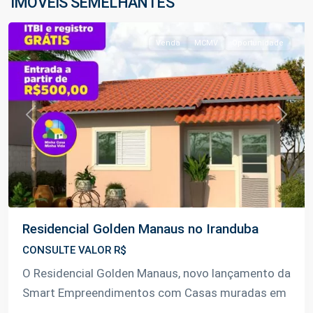
IMÓVEIS SEMELHANTES
Iranduba
Venda
MCMV
Oportunidade
Previous
Next
Residencial Golden Manaus no Iranduba
CONSULTE VALOR R$
O Residencial Golden Manaus, novo lançamento da
Smart Empreendimentos com Casas muradas em
...
Km