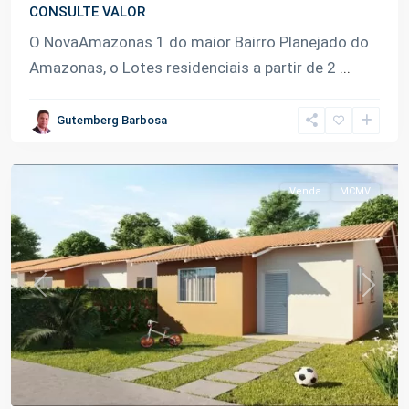
CONSULTE VALOR
Km
O NovaAmazonas 1 do maior Bairro Planejado do
02
Amazonas, o Lotes residenciais a partir de 2
...
Rodovia
Carlos
Gutemberg Barbosa
Braga
,
Iranduba
Venda
MCMV
Previous
Next