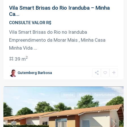
Vila Smart Brisas do Rio Iranduba – Minha
Ca...
CONSULTE VALOR R$
Vila Smart Brisas do Rio no Iranduba
Empreendimento da Morar Mais , Minha Casa
Minha Vida
...
Km
02
2
39 m
Rodovia
Carlos
Gutemberg Barbosa
Braga
,
Iranduba
Venda
MCMV
Oportunidade
Previous
Next