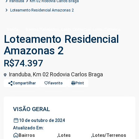
Iranduba
Km 02 Rodovia Carlos Braga
Loteamento Residencial Amazonas 2
,
,
Venda
Bairros Planejados
Lotes Comercial
Lotes/Terrenos
Loteamento Residencial
Amazonas 2
R$74.397
Iranduba
,
Km 02 Rodovia Carlos Braga
Compartilhar
Favorito
Print
VISÃO GERAL
10 de outubro de 2024
Atualizado Em:
Bairros
,
Lotes
,
Lotes/Terrenos