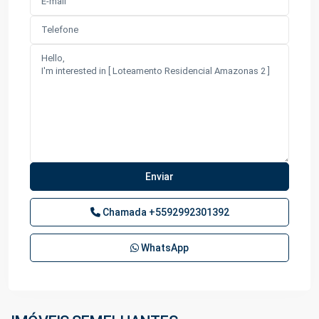
Chamada
+5592992301392
Km
WhatsApp
02
Rodovia
Carlos
Braga
,