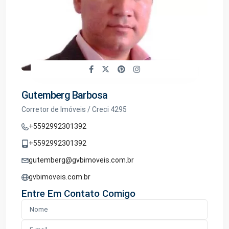
Gutemberg Barbosa
Corretor de Imóveis / Creci 4295
+5592992301392
+5592992301392
gutemberg@gvbimoveis.com.br
gvbimoveis.com.br
Entre Em Contato Comigo