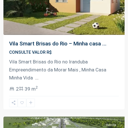
Vila Smart Brisas do Rio – Minha casa ...
CONSULTE VALOR R$
Vila Smart Brisas do Rio no Iranduba
Empreendimento da Morar Mais , Minha Casa
Minha Vida
...
Km
02
2
2
39 m
Rodovia
Carlos
Braga
,
Iranduba
Venda