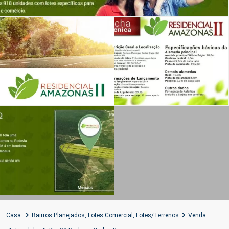
Casa
Bairros Planejados
,
Lotes Comercial
,
Lotes/Terrenos
Venda