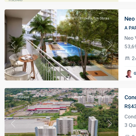
Manaus
Neo 
Venda
Imóveis Em Obras
A PA
Neo 
Parque
53,6
Previous
Next
10
2
de
Novembro
,
G
Manaus
Cond
Destaque
Venda
Lançamento
R$43
Cond
Parque
3 Qu
Previous
Next
10