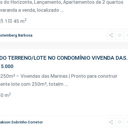
as do Horizonte, Lançamento, Apartamentos de 2 quartos
varanda a venda, localizado
...
2
1
45 m
utemberg Barbosa
DO TERRENO/LOTE NO CONDOMÍNIO VIVENDA DAS..
5.000
 250m² – Vivendas das Marinas | Pronto para construir
lente lote com 250m², totalm
...
2
50 m
akson Sobrinho Corretor