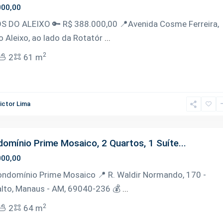
000,00
S DO ALEIXO 🔑 R$ 388.000,00 📍Avenida Cosme Ferreira,
o Aleixo, ao lado da Rotatór
...
2
2
61 m
ictor Lima
omínio Prime Mosaico, 2 Quartos, 1 Suíte...
000,00
ondomínio Prime Mosaico 📍 R. Waldir Normando, 170 -
alto, Manaus - AM, 69040-236 💰
...
2
2
64 m