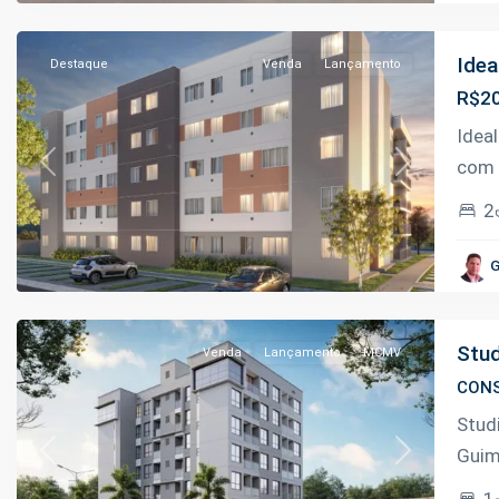
Manaus
Idea
Destaque
Venda
Lançamento
R$20
Idea
com 
Previous
Next
2
Adrianópolis
,
G
Manaus
Stud
Venda
Lançamento
MCMV
CONS
Stud
Guim
Previous
Next
1