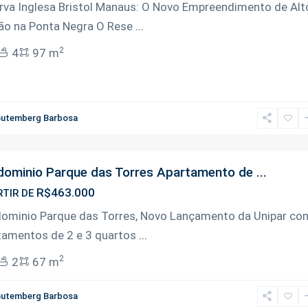
rva Inglesa Bristol Manaus: O Novo Empreendimento de Alt
ão na Ponta Negra O Rese
...
2
4
97 m
utemberg Barbosa
ominio Parque das Torres Apartamento de ...
R$463.000
RTIR DE
ominio Parque das Torres, Novo Lançamento da Unipar co
tamentos de 2 e 3 quartos
...
2
2
67 m
utemberg Barbosa