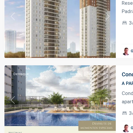
Rese
Padr
Previous
Next
Parque
3
10
de
Novembro
,
G
Manaus
Cond
Destaque
Venda
Lançamento
A PA
Cond
apar
Previous
Next
3
Adrianópolis
,
G