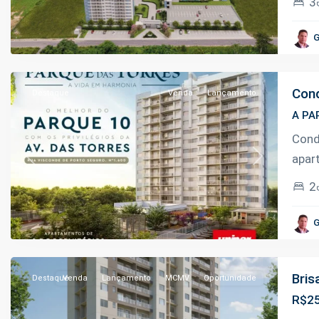
3
de
Novembro
,
G
Manaus
Cond
Destaque
Venda
Lançamento
A PA
Cond
apar
Previous
Next
2
Coroado
,
G
Manaus
Bris
Destaque
Venda
Lançamento
MCMV
Oportunidade
R$25