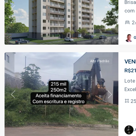
Bris
com 
Previous
Next
2
Ponta
Negra
,
G
Manaus
VEN
Alto Padrão
R$21
Lote
Exce
Previous
Next
2
Distrito
Industrial
II
,
J