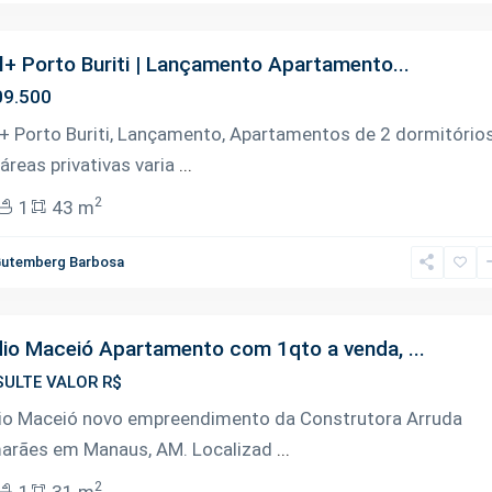
l+ Porto Buriti | Lançamento Apartamento...
9.500
l+ Porto Buriti, Lançamento, Apartamentos de 2 dormitórios
áreas privativas varia
...
2
1
43 m
utemberg Barbosa
io Maceió Apartamento com 1qto a venda, ...
ULTE VALOR R$
io Maceió novo empreendimento da Construtora Arruda
arães em Manaus, AM. Localizad
...
2
1
31 m