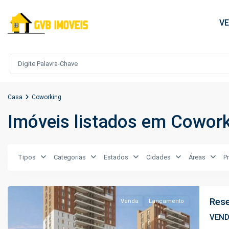
V
Casa
Coworking
Imóveis listados em Cowor
Ponta
Tipos
Categorias
Estados
Cidades
Áreas
P
Negra
,
Manaus
Rese
Venda
Lançamento
VEN