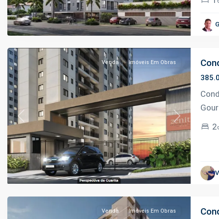
Aleixo
,
G
Manaus
Cond
Venda
Imóveis Em Obras
385.
Cond
Gour
Previous
Next
2
Aleixo
,
V
Manaus
Cond
Venda
Imóveis Em Obras