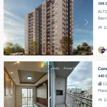
388.
ALTO
Bairr
Previous
Next
2
Planalto
,
V
Manaus
Cond
Venda
Pronto Pra Morar
440.
🏬 C
Plan
Previous
Next
2