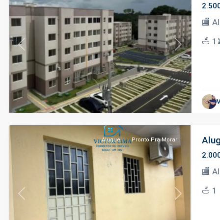
2.50
🏬 A
1
Previous
Next
V
Manaus
Alug
Aluguel
Pronto Pra Morar
2.00
🏬 A
1
Previous
Next