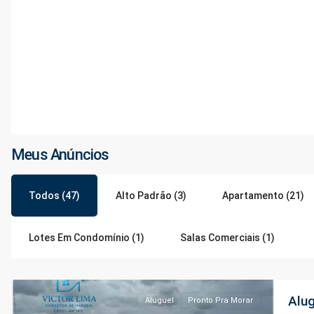
Meus Anúncios
Todos (47)
Alto Padrão (3)
Apartamento (21)
Ponta
Lotes Em Condomínio (1)
Salas Comerciais (1)
Negra
,
Manaus
Alug
Aluguel
Pronto Pra Morar