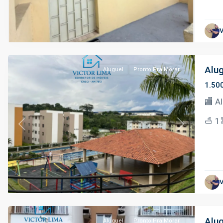
Tarumã
,
V
Manaus
Alug
Aluguel
Pronto Pra Morar
1.50
🏬 A
1
Previous
Next
Distrito
Industrial
II
,
V
Manaus
Alug
Aluguel
Pronto Pra Morar