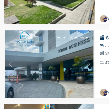
Adrianópolis
,
V
Manaus
🏬 
Venda
Oportunidade
980.
🏬 S
4
Previous
Next
Planalto
,
V
Manaus