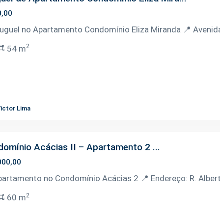
0,00
luguel no Apartamento Condomínio Eliza Miranda 📍 Avenida B
2
54 m
ictor Lima
omínio Acácias II – Apartamento 2 ...
000,00
partamento no Condomínio Acácias 2 📍 Endereço: R. Alberto
2
60 m