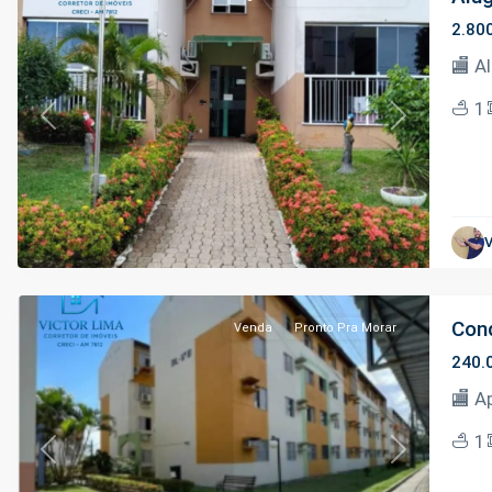
2.80
🏬 A
1
Previous
Next
Distrito
Industrial
II
,
V
Manaus
Cond
Venda
Pronto Pra Morar
240.
🏬 A
1
Previous
Next