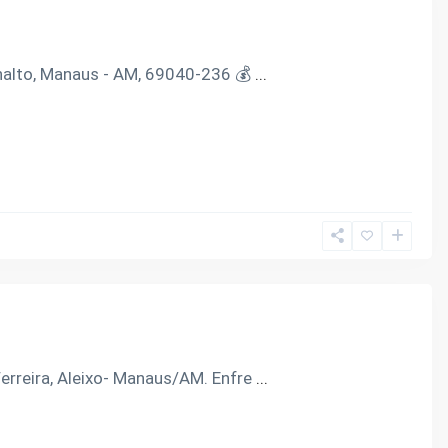
nalto, Manaus - AM, 69040-236 💰
...
rreira, Aleixo- Manaus/AM. Enfre
...