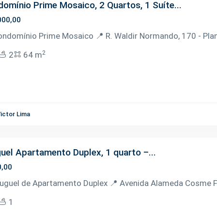
omínio Prime Mosaico, 2 Quartos, 1 Suíte...
000,00
ondomínio Prime Mosaico 📍 R. Waldir Normando, 170 - Pla
2
2
64 m
ictor Lima
uel Apartamento Duplex, 1 quarto –...
0,00
luguel de Apartamento Duplex 📍 Avenida Alameda Cosme Fe
1