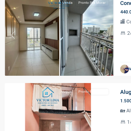
Cond
Venda
Pronto Pra Morar
440.
🏬 C
2
Previous
Next
Aleixo
,
V
Manaus
Alug
Aluguel
Pronto Pra Morar
1.50
🏡 A
1
Previous
Next