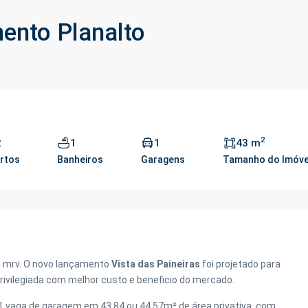
mento Planalto
2
2
1
1
43 m
rtos
Banheiros
Garagens
Tamanho do Imóve
s mrv. O novo lançamento
Vista das Paineiras
foi projetado para
privilegiada com melhor custo e beneficio do mercado.
, 1 vaga de garagem em 43,84 ou 44,57m² de área privativa, com