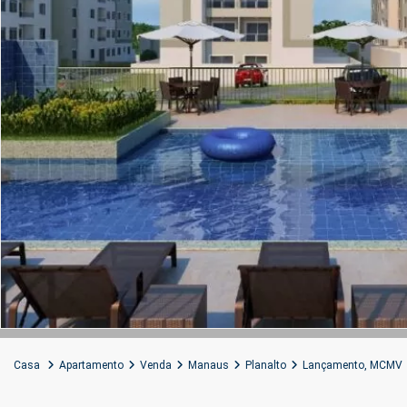
Casa
Apartamento
Venda
Manaus
Planalto
Lançamento
,
MCMV