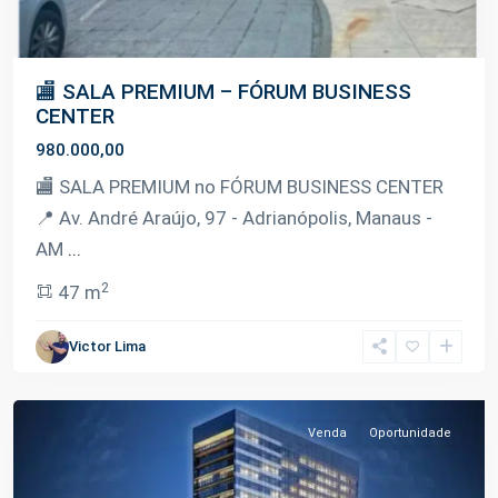
🏬 SALA PREMIUM – FÓRUM BUSINESS
CENTER
980.000,00
🏬 SALA PREMIUM no FÓRUM BUSINESS CENTER
📍 Av. André Araújo, 97 - Adrianópolis, Manaus -
AM
...
2
47 m
Victor Lima
Adrianópolis
,
Manaus
Venda
Oportunidade