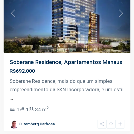
Previous
Next
Soberane Residence, Apartamentos Manaus
R$692.000
Soberane Residence, mais do que um simples
empreendimento da SKN Incorporadora, é um estil
...
2
1
1
34 m
Gutemberg Barbosa
Adrianópolis
,
Manaus