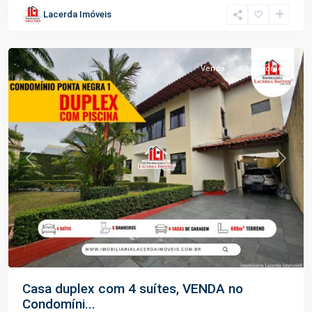
Ponta
Lacerda Imóveis
Negra
,
Manaus
Venda
Alto Padrão
Previous
Next
Casa duplex com 4 suítes, VENDA no
Condomíni...