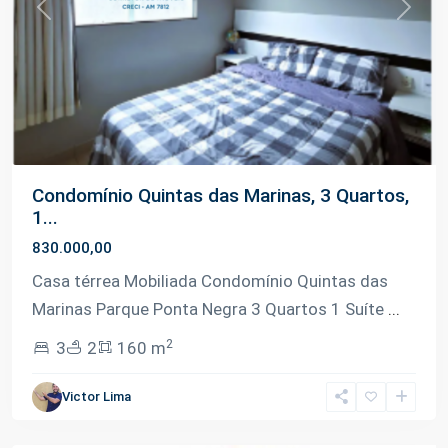
Previous
Next
Condomínio Quintas das Marinas, 3 Quartos,
1...
830.000,00
Casa térrea Mobiliada Condomínio Quintas das
Marinas Parque Ponta Negra 3 Quartos 1 Suíte
...
2
3
2
160 m
Ponta
Victor Lima
Negra
,
Manaus