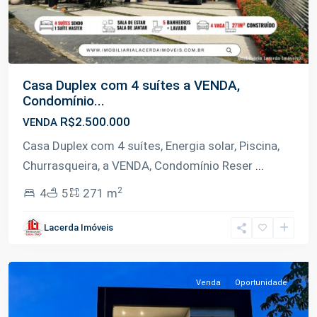
Casa Duplex com 4 suítes a VENDA,
Condomínio...
R$2.500.000
VENDA
Casa Duplex com 4 suítes, Energia solar, Piscina,
Churrasqueira, a VENDA, Condomínio Reser
...
2
4
5
271 m
Ponta
Lacerda Imóveis
Negra
,
Manaus
Venda
Oportunidade