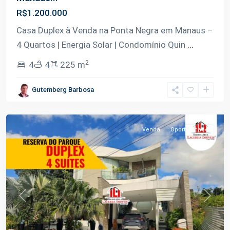
R$1.200.000
Casa Duplex à Venda na Ponta Negra em Manaus –
4 Quartos | Energia Solar | Condomínio Quin
...
2
4
4
225 m
Ponta
Gutemberg Barbosa
Negra
,
Manaus
Venda
Oportunidade
Previous
Next