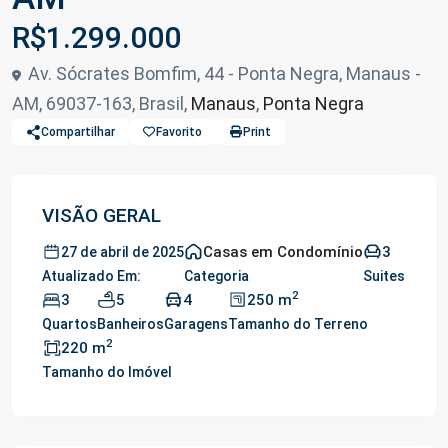
R$1.299.000
Av. Sócrates Bomfim, 44 - Ponta Negra, Manaus -
AM, 69037-163, Brasil,
Manaus
,
Ponta Negra
Compartilhar
Favorito
Print
VISÃO GERAL
Casas em Condomínio
3
27 de abril de 2025
Atualizado Em:
Categoria
Suites
2
3
5
4
250 m
Quartos
Banheiros
Garagens
Tamanho do Terreno
2
220 m
Tamanho do Imóvel