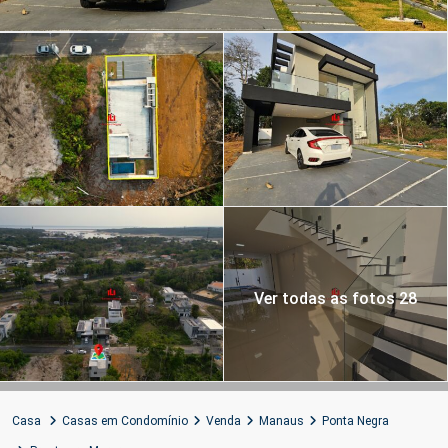
Ver todas as fotos 28
Casa
Casas em Condomínio
Venda
Manaus
Ponta Negra