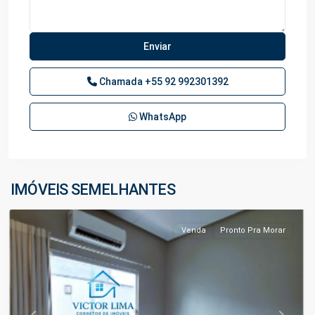
Chamada
+55 92 992301392
WhatsApp
Ponta
Negra
,
IMÓVEIS SEMELHANTES
Manaus
Venda
Pronto Pra Morar