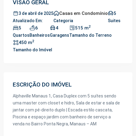
VISÃO GERAL
Casas em Condomínio
5
3 de abril de 2025
Atualizado Em:
Categoria
Suites
2
5
6
4
515 m
Quartos
Banheiros
Garagens
Tamanho do Terreno
2
450 m
Tamanho do Imóvel
ESCRIÇÃO DO IMÓVEL
Alphaville Manaus 1, Casa Duplex com 5 suítes sendo
uma master com closet e hidro, Sala de estar e sala de
jantar com pé-direito duplo | Escada estilo cascata,
Piscina e espaço jardim com banheiro de serviço a
venda no Bairro Ponta Negra, Manaus – AM