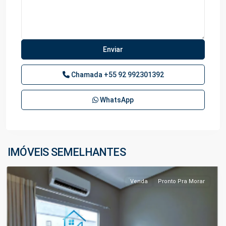
Chamada
+55 92 992301392
WhatsApp
Ponta
Negra
,
IMÓVEIS SEMELHANTES
Manaus
Venda
Pronto Pra Morar