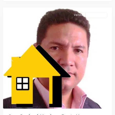
Manaus
Venda
Alto Padrão
Previous
Next