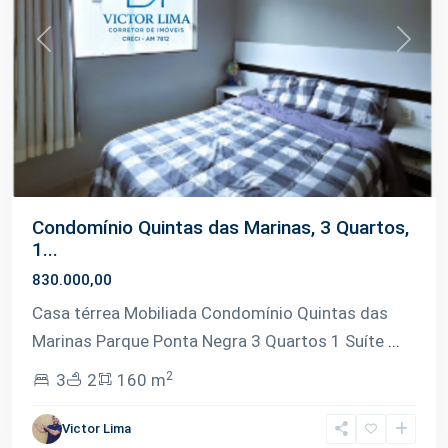
Previous
Next
Condomínio Quintas das Marinas, 3 Quartos,
1...
830.000,00
Casa térrea Mobiliada Condomínio Quintas das
Marinas Parque Ponta Negra 3 Quartos 1 Suíte
...
2
3
2
160 m
Ponta
Victor Lima
Negra
,