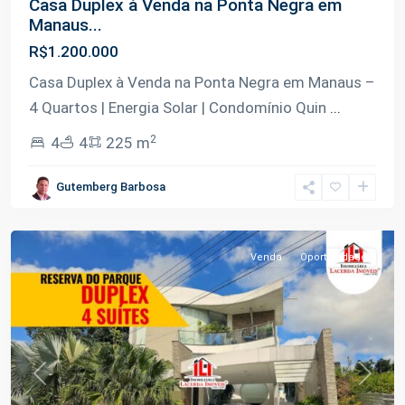
Casa Duplex à Venda na Ponta Negra em
Manaus...
R$1.200.000
Casa Duplex à Venda na Ponta Negra em Manaus –
4 Quartos | Energia Solar | Condomínio Quin
...
2
4
4
225 m
Ponta
Gutemberg Barbosa
Negra
,
Manaus
Venda
Oportunidade
Previous
Next