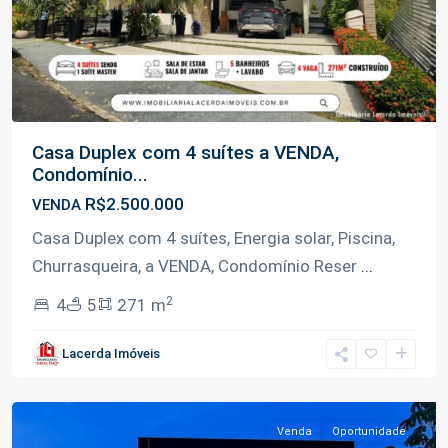
Casa Duplex com 4 suítes a VENDA,
Condomínio...
R$2.500.000
VENDA
Casa Duplex com 4 suítes, Energia solar, Piscina,
Churrasqueira, a VENDA, Condomínio Reser
...
2
4
5
271 m
Ponta
Lacerda Imóveis
Negra
,
Manaus
Venda
Oportunidade