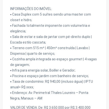
INFORMAÇÕES DO IMÓVEL:
▪️ Casa Duplex com 5 suítes sendo uma master com
closet e hidro;
▪️ Fachada totalmente imponente com volumetria e
elegância;
▪️ Sala de estar e sala de jantar com pé-direito duplo |
Escada estilo cascata;
▪️ Terreno com 515 m² | 450m² construída | Lavabo |
Dispensa | quarto de serviço;
▪️ Cozinha ampla integrada ao espaço gourmet | 4 vagas
de garagem;
▪️ Infra para energia solar, Boiller e Gerador;
▪️ Piscina e espaço jardim com banheiro de serviço;
▪️ Taxa de condomínio: R$ 940,00 (incluso água) | IPTU
anual= R$ xxxx;
▪️ Endereço: Av. Perimetral Thales Loureiro – Ponta
Negra, Manaus – AM
VALOR DE VENDA: De: R$ 3.650.000 por R$ 3.400.000