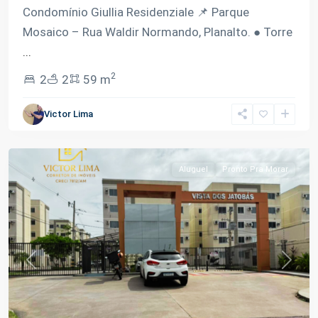
Condomínio Giullia Residenziale 📌 Parque
Mosaico – Rua Waldir Normando, Planalto. ● Torre
...
2
2
2
59 m
Victor Lima
Planalto
,
Manaus
Aluguel
Pronto Pra Morar
Previous
Next