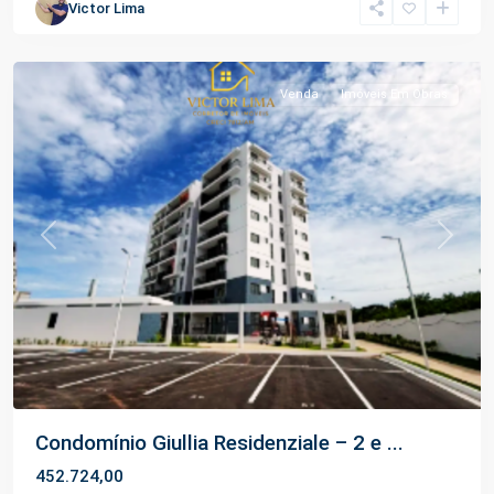
Victor Lima
Planalto
,
Manaus
Venda
Imóveis Em Obras
Previous
Next
Condomínio Giullia Residenziale – 2 e ...
452.724,00