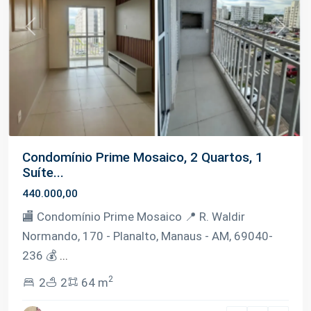
Previous
Next
Condomínio Prime Mosaico, 2 Quartos, 1
Suíte...
440.000,00
🏬 Condomínio Prime Mosaico 📍 R. Waldir
Normando, 170 - Planalto, Manaus - AM, 69040-
236 💰
...
2
2
2
64 m