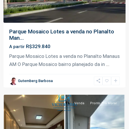
Parque Mosaico Lotes a venda no Planalto
Man...
R$329.840
A partir
Parque Mosaico Lotes a venda no Planalto Manaus
AM O Parque Mosaico bairro planejado da in
...
Gutemberg Barbosa
Planalto
,
Manaus
Venda
Pronto Pra Morar