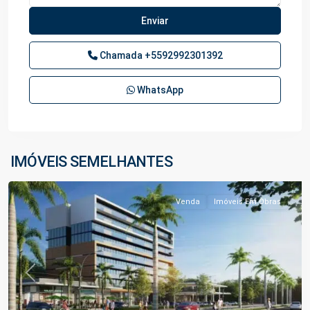
Chamada
+5592992301392
WhatsApp
Planalto
,
IMÓVEIS SEMELHANTES
Manaus
Venda
Imóveis Em Obras
Previous
Next