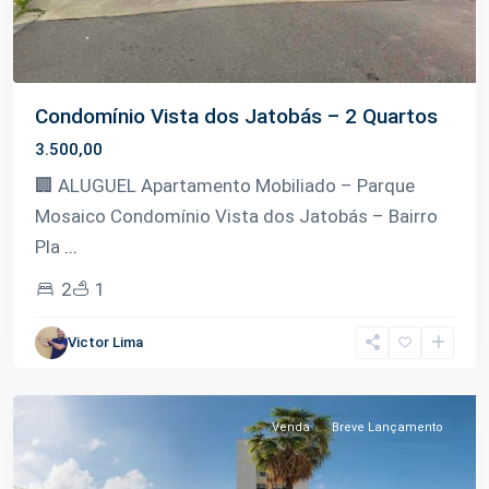
Condomínio Vista dos Jatobás – 2 Quartos
3.500,00
🏢 ALUGUEL Apartamento Mobiliado – Parque
Mosaico Condomínio Vista dos Jatobás – Bairro
Pla
...
2
1
Victor Lima
Planalto
,
Manaus
Venda
Breve Lançamento