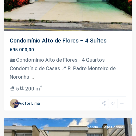
Condomínio Alto de Flores – 4 Suítes
695.000,00
🏡 Condomínio Alto de Flores - 4 Quartos
Condomínio de Casas 📍 R. Padre Monteiro de
Noronha
...
2
5
200 m
Victor Lima
Flores
,
Manaus
Venda
Alto Padrão