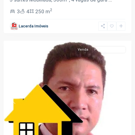
2
3
4
250 m
Lacerda Imóveis
Flores
,
Manaus
Venda
Pronto Pra Morar
Previous
Next