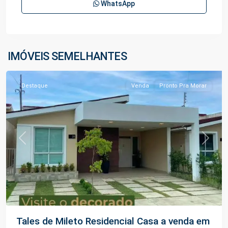
WhatsApp
Flores
,
IMÓVEIS SEMELHANTES
Manaus
Destaque
Venda
Pronto Pra Morar
Previous
Next
Tales de Mileto Residencial Casa a venda em