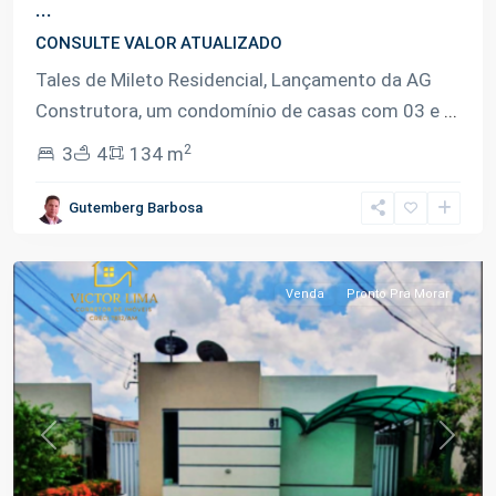
...
CONSULTE VALOR ATUALIZADO
Tales de Mileto Residencial, Lançamento da AG
Construtora, um condomínio de casas com 03 e
...
2
3
4
134 m
Gutemberg Barbosa
Flores
,
Manaus
Venda
Pronto Pra Morar
Previous
Next