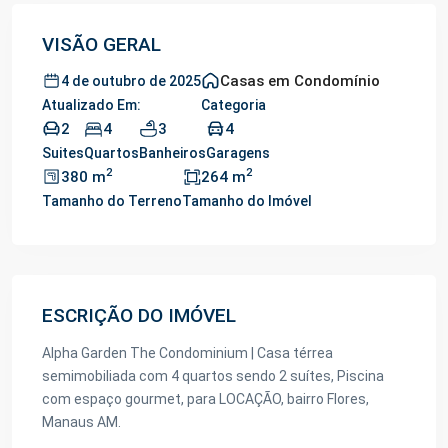
VISÃO GERAL
Casas em Condomínio
4 de outubro de 2025
Atualizado Em:
Categoria
2
4
3
4
Suites
Quartos
Banheiros
Garagens
2
2
380 m
264 m
Tamanho do Terreno
Tamanho do Imóvel
ESCRIÇÃO DO IMÓVEL
Alpha Garden The Condominium | Casa térrea
semimobiliada com 4 quartos sendo 2 suítes, Piscina
com espaço gourmet, para LOCAÇÃO, bairro Flores,
Manaus AM.