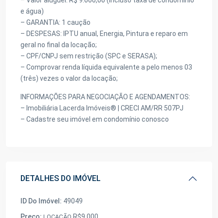
– Valor aluguel: R$ 9.000,00 (Incluso taxa de condomínio
e água)
– GARANTIA: 1 caução
– DESPESAS: IPTU anual, Energia, Pintura e reparo em
geral no final da locação;
– CPF/CNPJ sem restrição (SPC e SERASA);
– Comprovar renda líquida equivalente a pelo menos 03
(três) vezes o valor da locação;
INFORMAÇÕES PARA NEGOCIAÇÃO E AGENDAMENTOS:
– Imobiliária Lacerda Imóveis® | CRECI AM/RR 507PJ
– Cadastre seu imóvel em condomínio conosco
DETALHES DO IMÓVEL
ID Do Imóvel:
49049
Preço:
R$9.000
LOCAÇÃO