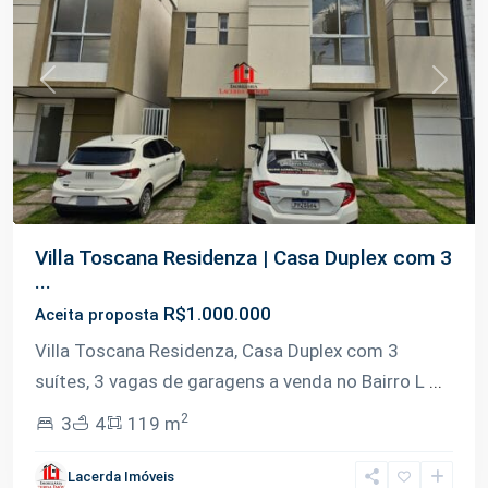
Previous
Next
Villa Toscana Residenza | Casa Duplex com 3
...
R$1.000.000
Aceita proposta
Villa Toscana Residenza, Casa Duplex com 3
suítes, 3 vagas de garagens a venda no Bairro L
...
2
3
4
119 m
Lacerda Imóveis
Flores
,