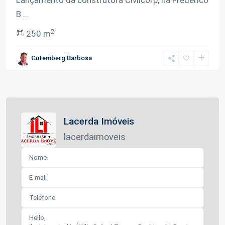
Lançamento da construtora Civilcorp, na Frederico
B
...
2
250 m
Gutemberg Barbosa
Lacerda Imóveis
lacerdaimoveis