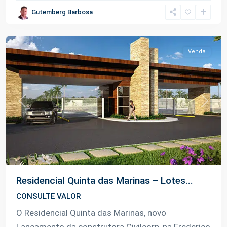
Gutemberg Barbosa
Tarumã
,
Manaus
Venda
Previous
Next
Residencial Quinta das Marinas – Lotes...
CONSULTE VALOR
O Residencial Quinta das Marinas, novo