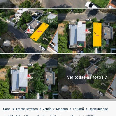
Ver todas as fotos 7
Casa
Lotes/Terrenos
Venda
Manaus
Tarumã
Oportunidade