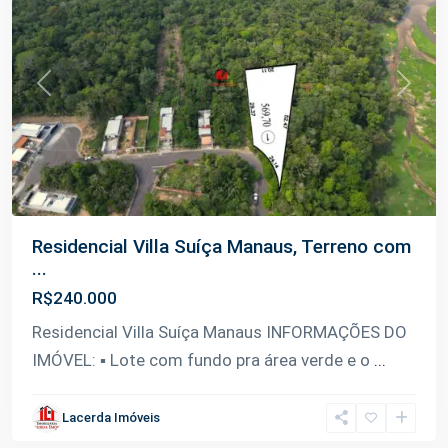
Previous
Next
Residencial Villa Suíça Manaus, Terreno com
...
R$240.000
Residencial Villa Suíça Manaus INFORMAÇÕES DO
IMÓVEL: ▪️ Lote com fundo pra área verde e o
...
Lacerda Imóveis
Tarumã
,
Manaus