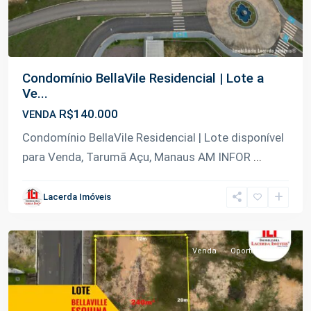
Condomínio BellaVile Residencial | Lote a
Ve...
R$140.000
VENDA
Condomínio BellaVile Residencial | Lote disponível
para Venda, Tarumã Açu, Manaus AM INFOR
...
Lacerda Imóveis
Tarumã
,
Manaus
Venda
Oportunidade