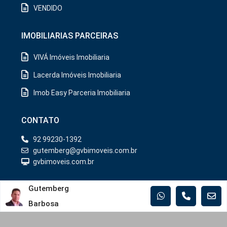
VENDIDO
IMOBILIARIAS PARCEIRAS
VIVÁ Imóveis Imobiliaria
Lacerda Imóveis Imobiliaria
Imob Easy Parceria Imobiliaria
CONTATO
92 99230-1392
gutemberg@gvbimoveis.com.br
gvbimoveis.com.br
CONSTRUTORAS
Gutemberg
Barbosa
Iranduba
Manaus