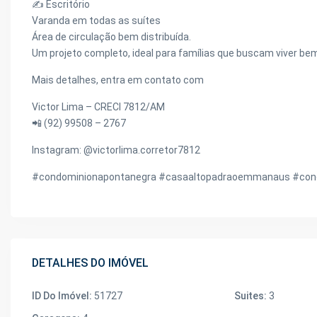
✍️ Escritório
Varanda em todas as suítes
Área de circulação bem distribuída.
Um projeto completo, ideal para famílias que buscam viver bem
Mais detalhes, entra em contato com
Victor Lima – CRECI 7812/AM
📲 (92) 99508 – 2767
Instagram: @victorlima.corretor7812
#condominionapontanegra #casaaltopadraoemmanaus #cond
DETALHES DO IMÓVEL
ID Do Imóvel:
51727
Suites:
3