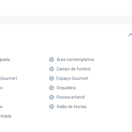
ipada
Área contemplativa
Campo de futebol
a Gourmet
Espaço Gourmet
to
Orquidário
Piscina infantil
ia
Salão de festas
inhada