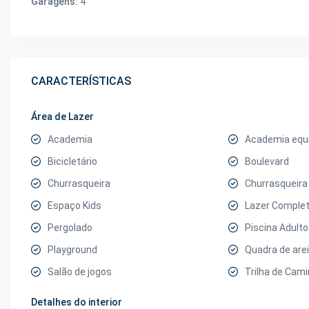
Garagens:
4
CARACTERÍSTICAS
Área de Lazer
Academia
Academia equ
Bicicletário
Boulevard
Churrasqueira
Churrasqueir
Espaço Kids
Lazer Comple
Pergolado
Piscina Adulto
Playground
Quadra de are
Salão de jogos
Trilha de Cam
Detalhes do interior