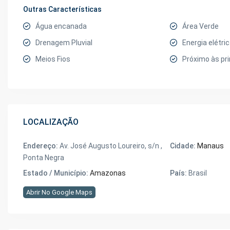
Outras Características
Água encanada
Área Verde
Drenagem Pluvial
Energia elétri
Meios Fios
Próximo às pri
LOCALIZAÇÃO
Endereço:
Av. José Augusto Loureiro, s/n ,
Cidade:
Manaus
Ponta Negra
Estado / Município:
Amazonas
País:
Brasil
Abrir No Google Maps