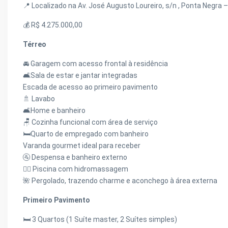
📍 Localizado na Av. José Augusto Loureiro, s/n , Ponta Negra
💰 R$ 4.275.000,00
Térreo
🚘 Garagem com acesso frontal à residência
🛋️Sala de estar e jantar integradas
Escada de acesso ao primeiro pavimento
🚿 Lavabo
🛋️Home e banheiro
🪑 Cozinha funcional com área de serviço
🛏️Quarto de empregado com banheiro
Varanda gourmet ideal para receber
🚰 Despensa e banheiro externo
🏊‍♀️ Piscina com hidromassagem
🌺 Pergolado, trazendo charme e aconchego à área externa
Primeiro Pavimento
🛏️ 3 Quartos (1 Suíte master, 2 Suítes simples)