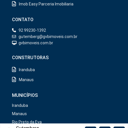
Imob Easy Parceria Imobiliaria
CONTATO
92 99230-1392
gutemberg@gvbimoveis.com.br
gvbimoveis.com.br
CONSTRUTORAS
Iranduba
Manaus
MUNICÍPIOS
Iranduba
Manaus
Rio Preto da Eva