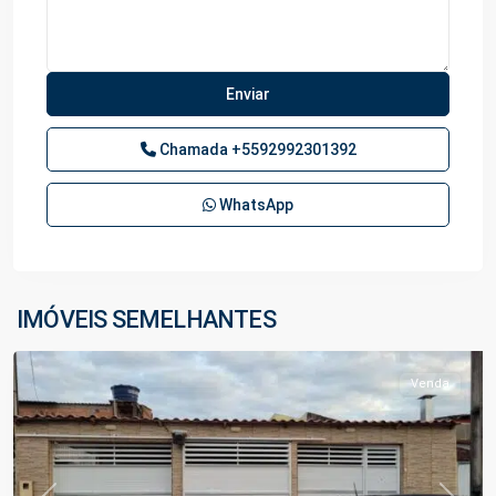
Chamada
+5592992301392
WhatsApp
Parque
das
Laranjeiras
,
IMÓVEIS SEMELHANTES
Manaus
Venda