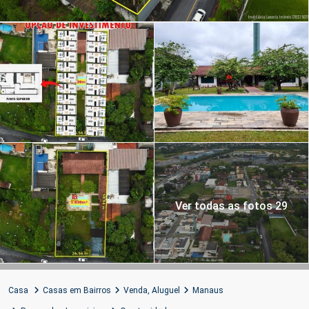
Ver todas as fotos 29
Casa
Casas em Bairros
Venda
,
Aluguel
Manaus