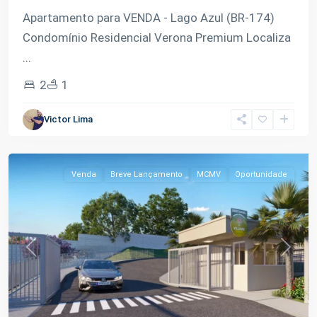
Apartamento para VENDA - Lago Azul (BR-174)
Condomínio Residencial Verona Premium Localiza
...
2
1
Lago
Victor Lima
Azul
,
Manaus
Venda
Breve Lançamento
MCMV
Oportunidade
Previous
Next