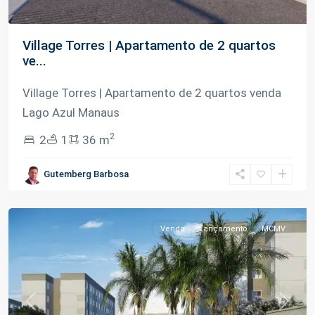
Village Torres | Apartamento de 2 quartos
ve...
Village Torres | Apartamento de 2 quartos venda
Lago Azul Manaus
2
2
1
36 m
Lago
Gutemberg Barbosa
Azul
,
Manaus
Venda
Lançamento
MCMV
Previous
Next