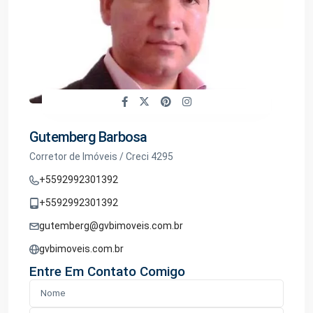
Gutemberg Barbosa
Corretor de Imóveis / Creci 4295
+5592992301392
+5592992301392
gutemberg@gvbimoveis.com.br
gvbimoveis.com.br
Entre Em Contato Comigo