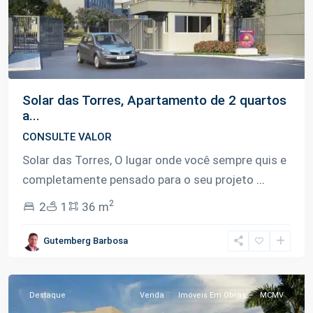
Solar das Torres, Apartamento de 2 quartos
a...
CONSULTE VALOR
Solar das Torres, O lugar onde você sempre quis e
completamente pensado para o seu projeto
...
2
2
1
36 m
Lago
Gutemberg Barbosa
Azul
,
Manaus
Destaque
Venda
Imóveis Em Obras
MCMV