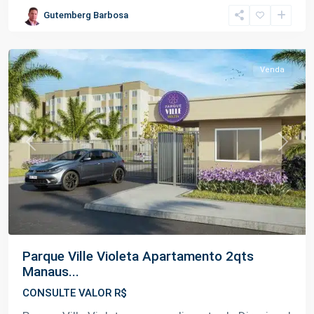
Lago
Gutemberg Barbosa
Azul
,
Manaus
Venda
Previous
Next
Parque Ville Violeta Apartamento 2qts
Manaus...
CONSULTE VALOR R$