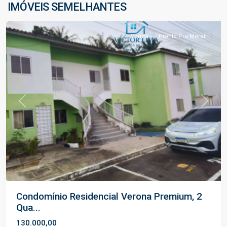
IMÓVEIS SEMELHANTES
Manaus
Venda
Pronto Pra Morar
Previous
Next
Condomínio Residencial Verona Premium, 2
Qua...
130.000,00