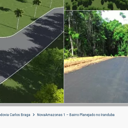
dovia Carlos Braga
NovaAmazonas 1 – Bairro Planejado no Iranduba