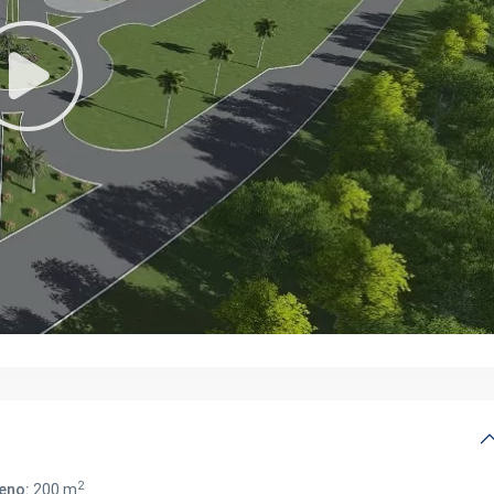
2
eno:
200 m