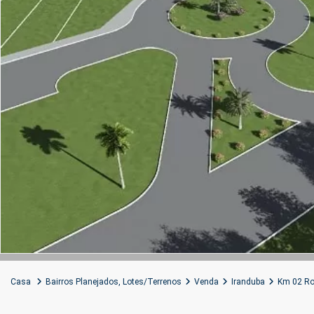
Casa
Bairros Planejados
,
Lotes/Terrenos
Venda
Iranduba
Km 02 Ro