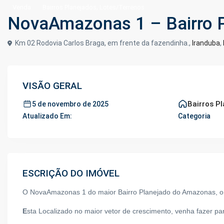
,
Venda
Bairros Planejados
Lotes/Terrenos
NovaAmazonas 1 – Bairro P
Km 02 Rodovia Carlos Braga, em frente da fazendinha.,
Iranduba
,
VISÃO GERAL
Bairros P
5 de novembro de 2025
Atualizado Em:
Categoria
ESCRIÇÃO DO IMÓVEL
O NovaAmazonas 1 do maior Bairro Planejado do Amazonas, o
E
sta Localizado no maior vetor de crescimento, v
enha fazer par