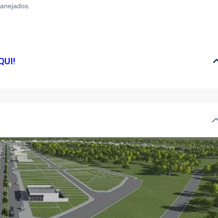
lanejados.
QUI!