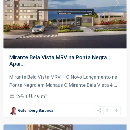
Previous
Next
Mirante Bela Vista MRV na Ponta Negra |
Apar...
Mirante Bela Vista MRV – O Novo Lançamento na
Ponta Negra em Manaus O Mirante Bela Vista é
...
2
2
1
49 m
Ponta
Gutemberg Barbosa
Negra
,
Manaus