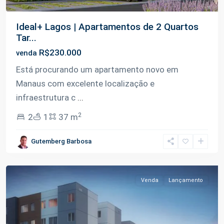
Ideal+ Lagos | Apartamentos de 2 Quartos
Tar...
R$230.000
venda
Está procurando um apartamento novo em
Manaus com excelente localização e
infraestrutura c
...
2
2
1
37 m
Tarumã-
Gutemberg Barbosa
Açu
,
Manaus
Venda
Lançamento