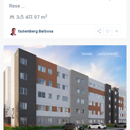
Rese
...
2
3
4
97 m
Gutemberg Barbosa
Tarumã
,
Manaus
Venda
Lançamento
Previous
Next