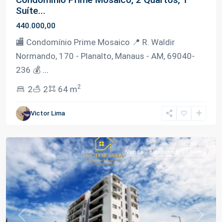
Suíte...
440.000,00
🏬 Condomínio Prime Mosaico 📍 R. Waldir
Normando, 170 - Planalto, Manaus - AM, 69040-
236 💰
...
2
2
2
64 m
Victor Lima
Planalto
,
Manaus
Venda
Imóveis Em Obras
Previous
Next