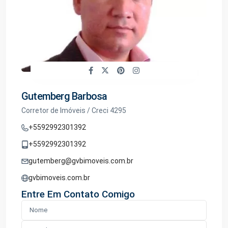
Gutemberg Barbosa
Corretor de Imóveis / Creci 4295
+5592992301392
+5592992301392
gutemberg@gvbimoveis.com.br
gvbimoveis.com.br
Entre Em Contato Comigo