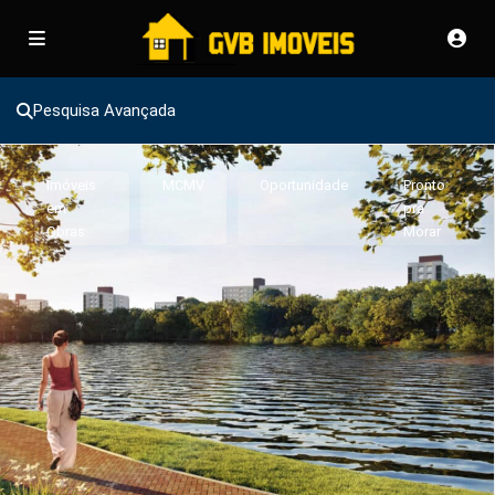
Pesquisa Avançada
Imóveis
MCMV
Oportunidade
Pronto
em
pra
Obras
Morar