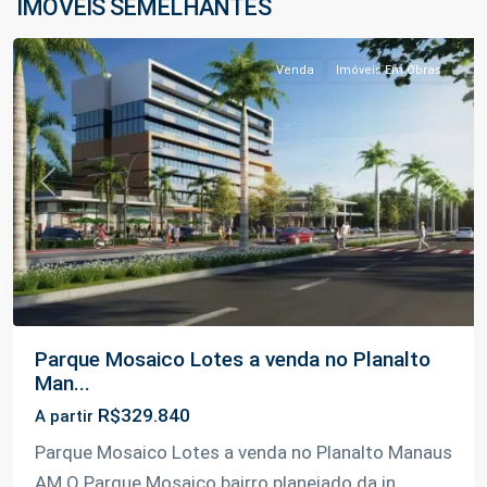
IMÓVEIS SEMELHANTES
Manaus
Venda
Imóveis Em Obras
Previous
Next
Parque Mosaico Lotes a venda no Planalto
Man...
R$329.840
A partir
Parque Mosaico Lotes a venda no Planalto Manaus
AM O Parque Mosaico bairro planejado da in
...