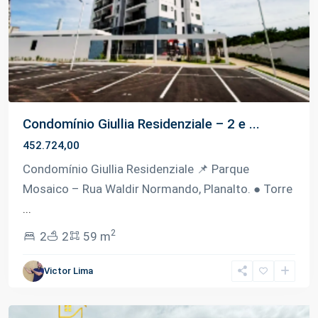
Condomínio Giullia Residenziale – 2 e ...
452.724,00
Condomínio Giullia Residenziale 📌 Parque
Mosaico – Rua Waldir Normando, Planalto. ● Torre
...
2
2
2
59 m
Victor Lima
Planalto
,
Manaus