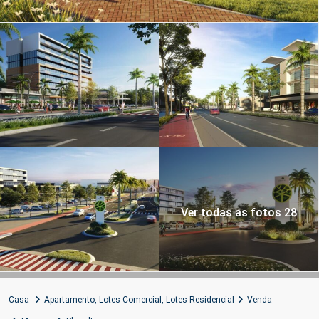
Ver todas as fotos 28
Casa
Apartamento
,
Lotes Comercial
,
Lotes Residencial
Venda