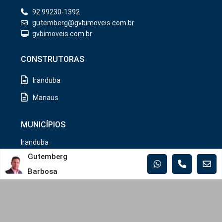
92 99230-1392
gutemberg@gvbimoveis.com.br
gvbimoveis.com.br
CONSTRUTORAS
Iranduba
Manaus
MUNICÍPIOS
Iranduba
Gutemberg
Manaus
Rio Preto da Eva
Barbosa
Copyright/2026. @GVB Imóveis.