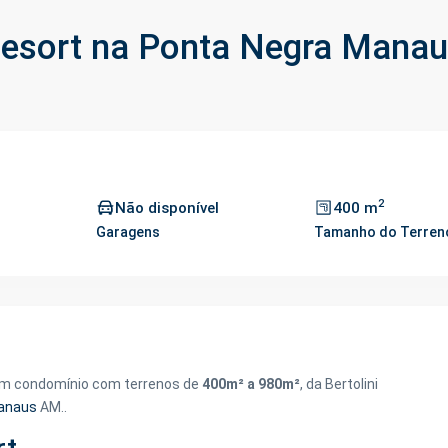
esort na Ponta Negra Mana
2
o
Não disponível
400 m
Garagens
Tamanho do Terren
em condomínio com terrenos de
400m² a 980
m²
, da Bertolini
anaus
AM..