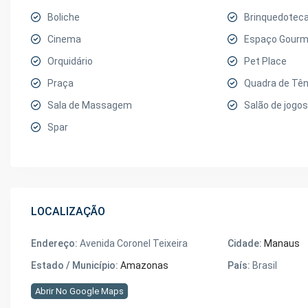
Boliche
Brinquedotec
Cinema
Espaço Gourm
Orquidário
Pet Place
Praça
Quadra de Tên
Sala de Massagem
Salão de jogos
Spar
LOCALIZAÇÃO
Endereço:
Avenida Coronel Teixeira
Cidade:
Manaus
Estado / Município:
Amazonas
País:
Brasil
Abrir No Google Maps