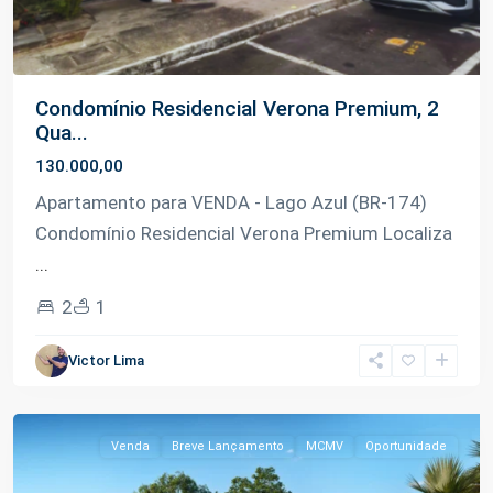
Condomínio Residencial Verona Premium, 2
Qua...
130.000,00
Apartamento para VENDA - Lago Azul (BR-174)
Condomínio Residencial Verona Premium Localiza
...
2
1
Lago
Victor Lima
Azul
,
Manaus
Venda
Breve Lançamento
MCMV
Oportunidade