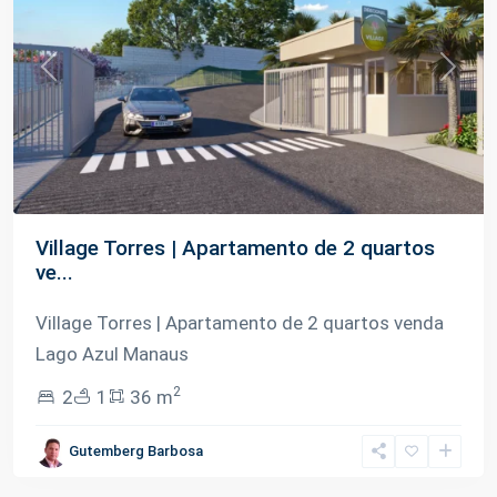
Previous
Next
Village Torres | Apartamento de 2 quartos
ve...
Village Torres | Apartamento de 2 quartos venda
Lago Azul Manaus
2
2
1
36 m
Lago
Gutemberg Barbosa
Azul
,
Manaus