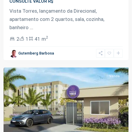
CONSULTE VALOR R$
Vista Torres, lançamento da Direcional,
apartamento com 2 quartos, sala, cozinha,
banheiro
...
2
2
1
41 m
Lago
Gutemberg Barbosa
Azul
,
Manaus
Venda
Previous
Next