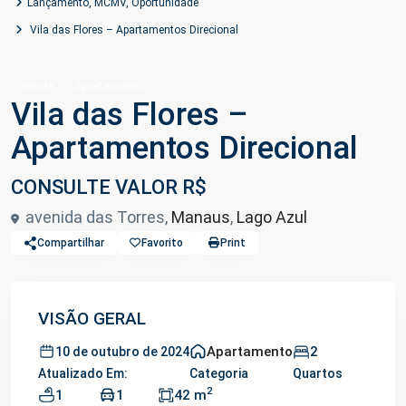
Lançamento
,
MCMV
,
Oportunidade
Vila das Flores – Apartamentos Direcional
Venda
Apartamento
Vila das Flores –
Apartamentos Direcional
CONSULTE VALOR R$
avenida das Torres,
Manaus
,
Lago Azul
Compartilhar
Favorito
Print
VISÃO GERAL
Apartamento
2
10 de outubro de 2024
Atualizado Em:
Categoria
Quartos
2
1
1
42 m