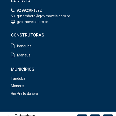
CONTATO
92 99230-1392
gutemberg@gvbimoveis.com.br
gvbimoveis.com.br
CONSTRUTORAS
Iranduba
Manaus
MUNICÍPIOS
Iranduba
Manaus
Rio Preto da Eva
Copyright/2026. @GVB Imóveis.
Gutemberg