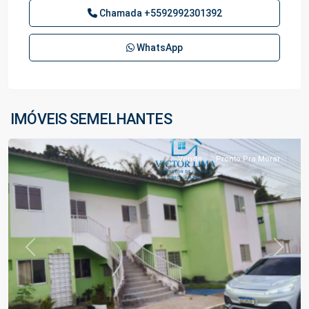
Chamada
+5592992301392
WhatsApp
Lago
Azul
,
IMÓVEIS SEMELHANTES
Manaus
Venda
Pronto Pra Morar
Previous
Next